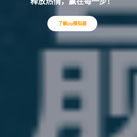
每一场比赛都成为传奇！
释放热情，赢在每一步！
“超越极限，突破自我
资讯中心
案例中心
了解pg模拟器
联络pg电子模拟器
服