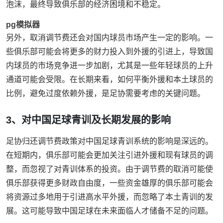
泡沫，最终导致俱乐部的经济困境和不稳定。
pg模拟器
另外，取消调节费还会对国内球员市场产生一定的影响。一
些俱乐部可能会将更多的财力投入到外援的引进上，导致国
内球员的市场竞争进一步加剧，尤其是一些年轻球员的上升
通道可能会受限。在长期来看，如何平衡外援和本土球员的
比例，避免过度依赖外援，是足协需要考虑的关键问题。
3、对中国足球青训及长期发展的影响
足协归还调节费政策对中国足球青训系统的影响是深远的。
在短期内，俱乐部可能会更加关注引进外援和现有球员的调
整，而忽视了对青训体系的投资。由于调节费的取消可能使
俱乐部获得更多财政自由度，一些资金雄厚的俱乐部可能会
将资源过多地用于引进高水平外援，而忽略了本土青训的发
展。这可能导致中国足球在未来面临人才储备不足的问题。