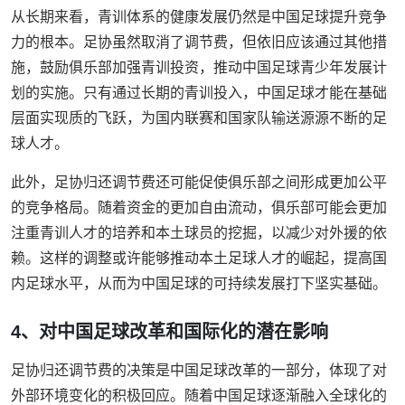
从长期来看，青训体系的健康发展仍然是中国足球提升竞争
力的根本。足协虽然取消了调节费，但依旧应该通过其他措
施，鼓励俱乐部加强青训投资，推动中国足球青少年发展计
划的实施。只有通过长期的青训投入，中国足球才能在基础
层面实现质的飞跃，为国内联赛和国家队输送源源不断的足
球人才。
此外，足协归还调节费还可能促使俱乐部之间形成更加公平
的竞争格局。随着资金的更加自由流动，俱乐部可能会更加
注重青训人才的培养和本土球员的挖掘，以减少对外援的依
赖。这样的调整或许能够推动本土足球人才的崛起，提高国
内足球水平，从而为中国足球的可持续发展打下坚实基础。
4、对中国足球改革和国际化的潜在影响
足协归还调节费的决策是中国足球改革的一部分，体现了对
外部环境变化的积极回应。随着中国足球逐渐融入全球化的