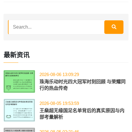
最新资讯
2026-08-06 13:09:29
珠海乐动时光四大冠军时刻回顾 与荣耀同
行的热血传奇
2026-08-05 19:53:59
王燊超无缘国足名单背后的真实原因与内
部考量解析
2026-08-05 02:21:46