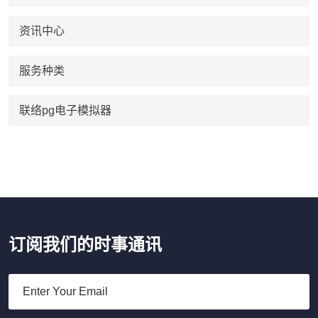
资讯中心
服务种类
联络pg电子模拟器
订阅我们的时事通讯