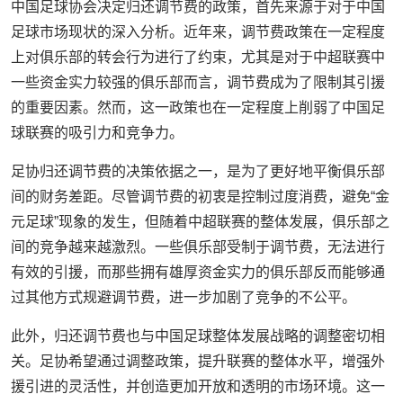
中国足球协会决定归还调节费的政策，首先来源于对于中国
足球市场现状的深入分析。近年来，调节费政策在一定程度
上对俱乐部的转会行为进行了约束，尤其是对于中超联赛中
一些资金实力较强的俱乐部而言，调节费成为了限制其引援
的重要因素。然而，这一政策也在一定程度上削弱了中国足
球联赛的吸引力和竞争力。
足协归还调节费的决策依据之一，是为了更好地平衡俱乐部
间的财务差距。尽管调节费的初衷是控制过度消费，避免“金
元足球”现象的发生，但随着中超联赛的整体发展，俱乐部之
间的竞争越来越激烈。一些俱乐部受制于调节费，无法进行
有效的引援，而那些拥有雄厚资金实力的俱乐部反而能够通
过其他方式规避调节费，进一步加剧了竞争的不公平。
此外，归还调节费也与中国足球整体发展战略的调整密切相
关。足协希望通过调整政策，提升联赛的整体水平，增强外
援引进的灵活性，并创造更加开放和透明的市场环境。这一