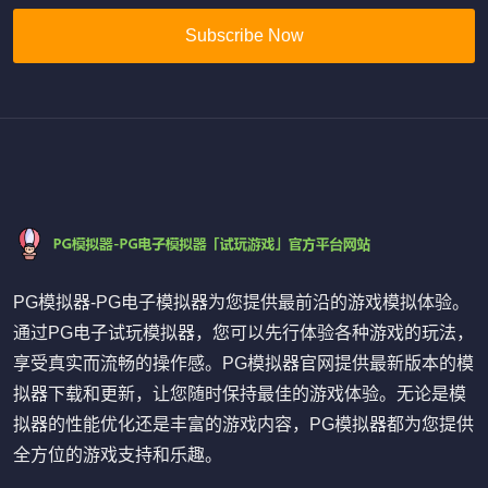
Subscribe Now
PG模拟器-PG电子模拟器为您提供最前沿的游戏模拟体验。
通过PG电子试玩模拟器，您可以先行体验各种游戏的玩法，
享受真实而流畅的操作感。PG模拟器官网提供最新版本的模
拟器下载和更新，让您随时保持最佳的游戏体验。无论是模
拟器的性能优化还是丰富的游戏内容，PG模拟器都为您提供
全方位的游戏支持和乐趣。