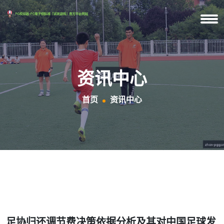
资讯中心
首页
资讯中心
足协归还调节费决策依据分析及其对中国足球发