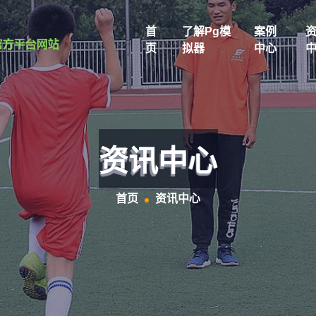
首
了解pg模
案例
页
拟器
中心
资讯中心
首页
资讯中心