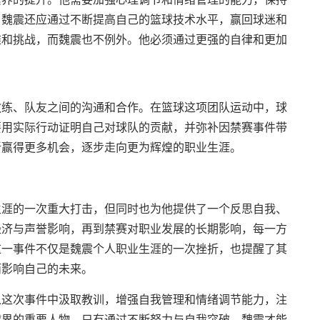
，魏震还应通过不断提高自己的篮球技术水平，赢回球迷和
难和挑战，而魏震也不例外。他必须通过更强的自律和更加
教练、队友之间的沟通和合作。在篮球这项团队运动中，球
要用实际行动证明自己对球队的贡献，并弥补因禁赛事件带
新赢得更多机会，逐步走向更为辉煌的职业生涯。
生涯的一次重大打击，但同时也为他提供了一个反思自我、
经济与声誉影响，再到禁赛对职业发展的长期影响，每一方
这一事件不仅是魏震个人职业生涯的一次挫折，也提醒了其
而影响自己的未来。
从这次事件中汲取教训，增强自我管理和情绪调节能力，注
球界的重要人物。只有通过不断努力与自我突破，魏震才能