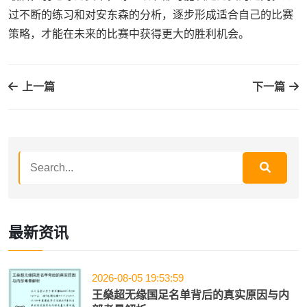
过不断的练习和对安东森的分析，逐步形成适合自己的比赛
策略，才能在未来的比赛中获得更大的胜利机会。
上一篇
下一篇
最新资讯
2026-08-05 19:53:59
王燊超无缘国足名单背后的真实原因与内