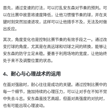
首先，通过变速的打法，可以打乱安东森对节奏的预判。可
以在比赛中故意将速度降低，让他习惯慢节奏的球，并在关
键时刻突然加速进攻，这样可以让他措手不及，无法及时做
出反应。
其次，角度变化也是控制比赛节奏的有效手段之一。通过改
变打球的角度，尤其是在高远球和切球之间的转换，能够让
安东森的防守立足未稳。要善于利用场地的宽度，让他始终
处于来不及调整位置的状态。
4、耐心与心理战术的运用
在面对强敌时，耐心往往是成功的关键。通过控制比赛中的
每一个细节，施加持续的心理压力，可以让对手在不知不觉
中失去斗志。安东森虽技艺高超，但面对高强度的对抗时，
也有可能出现心理波动。