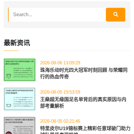
最新资讯
2026-08-06 13:09:29
珠海乐动时光四大冠军时刻回顾 与荣耀同
行的热血传奇
2026-08-05 19:53:59
王燊超无缘国足名单背后的真实原因与内
部考量解析
2026-08-05 02:21:46
特里皮尔U19锦标赛上精彩任意球破门助力