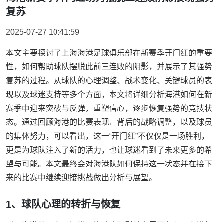
复苏
2025-07-27 10:41:59
本文主要探讨了上海海港足球俱乐部在新赛季开门红的重要
性，如何帮助球队摆脱此前三连败的阴影，并展示了其强势
复苏的过程。从球队的心理调整、战术变化、关键球员的表
现以及球迷支持等多个方面，本文将详细分析海港如何在新
赛季中迎来突破与反弹，重塑信心，逐步恢复强势的竞技状
态。通过回顾海港的比赛表现、背后的战略调整，以及球员
的集体努力，可以看出，这一“开门红”不仅仅是一场胜利，
更是为球队注入了新的活力，也让球迷看到了未来更多的希
望与可能。本文最终会对海港队如何保持这一状态并在接下
来的比赛中继续迎接挑战做出分析与展望。
1、球队心理的转折与恢复