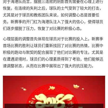
对于海港队而言，摆脱三连败的阴影首先需要在心理上进行
恢复。在连续的失利之后，球队的士气受到了较大的打击，
尤其是对于球员和教练团队来说，如何调整心态是首要任
务。新赛季的开门红为海港队注入了强大的信心，使得球员
们逐步摆脱了压力，恢复了对比赛的积极心态。
心理层面的调整首先体现在球员对于比赛的投入上。新赛季
首场比赛的胜利让球员们重新找回了对比赛的热情，比赛中
积极的跑动与默契的配合展现了他们对比赛的专注。尤其是
在遭遇逆境时，球员们的心理素质得到了考验，他们能够迅
速调整状态，从而在比赛中展现出了强大的抗压能力。