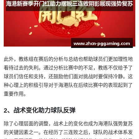
此外，教练组在赛后的分析与总结也帮助球员们更加理性地
看待过去的失利。通过分析比赛中的不足，教练不仅给予了
球员们信任和支持，还鼓励他们面对挑战时要保持冷静。这
种心理上的积极引导对于海港队在后续比赛中的表现起到了
重要作用。
2、战术变化助力球队反弹
除了心理层面的调整，战术上的变化也成为海港队强势复苏
的关键因素之一。在经历了三连败之后，球队的战术体系发