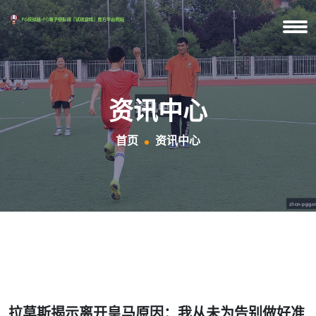
资讯中心
首页
资讯中心
拉莫斯揭示离开皇马原因：我从未为告别做好准