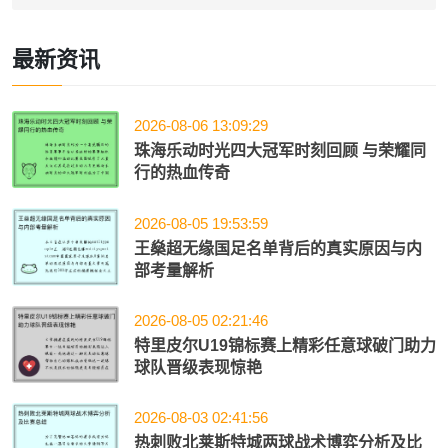
最新资讯
2026-08-06 13:09:29
珠海乐动时光四大冠军时刻回顾 与荣耀同
行的热血传奇
2026-08-05 19:53:59
王燊超无缘国足名单背后的真实原因与内
部考量解析
2026-08-05 02:21:46
特里皮尔U19锦标赛上精彩任意球破门助力
球队晋级表现惊艳
2026-08-03 02:41:56
热刺败北莱斯特城两球战术博弈分析及比