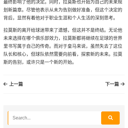
最终影响了他的决定。同时，拉莫斯也开始为自己的未来规
划新篇章。尽管他表示从未为告别做好准备，但这个决定的
背后，显然有着他对于职业生涯和个人生活的深刻思考。
拉莫斯的离开给球迷带来了遗憾，但这并不是终结。无论他
未来选择在哪个俱乐部效力，拉莫斯都将继续在足球的世界
里书写属于自己的传奇。而对于皇马来说，虽然失去了这位
队长和核心，但球队依然需要向前看，探索新的未来。拉莫
斯的告别，或许只是一个新的开始。
上一篇
下一篇