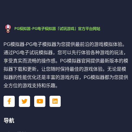
PG模拟器-PG电子模拟器为您提供最前沿的游戏模拟体验。
通过PG电子试玩模拟器，您可以先行体验各种游戏的玩法，
享受真实而流畅的操作感。PG模拟器官网提供最新版本的模
拟器下载和更新，让您随时保持最佳的游戏体验。无论是模
拟器的性能优化还是丰富的游戏内容，PG模拟器都为您提供
全方位的游戏支持和乐趣。
导航