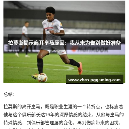
总结：
拉莫斯的离开皇马，既是职业生涯的一个转折点，也标志着
他与这个俱乐部长达16年的深厚情感的结束。从他与皇马的
特殊情感，到俱乐部管理层的变化，再到伤病带来的困扰，