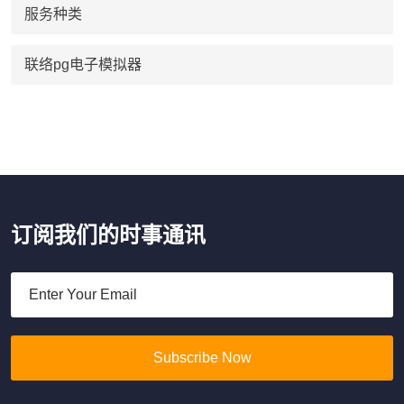
服务种类
联络pg电子模拟器
订阅我们的时事通讯
Subscribe Now