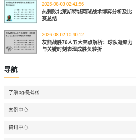
2026-08-03 02:41:56
热刺败北莱斯特城两球战术博弈分析及比
赛总结
2026-08-02 10:40:12
灰熊战胜76人五大亮点解析：球队凝聚力
与关键时刻表现成胜负转折
导航
了解pg模拟器
案例中心
资讯中心