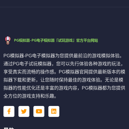
PG模拟器-PG电子模拟器为您提供最前沿的游戏模拟体验。
通过PG电子试玩模拟器，您可以先行体验各种游戏的玩法，
享受真实而流畅的操作感。PG模拟器官网提供最新版本的模
拟器下载和更新，让您随时保持最佳的游戏体验。无论是模
拟器的性能优化还是丰富的游戏内容，PG模拟器都为您提供
全方位的游戏支持和乐趣。