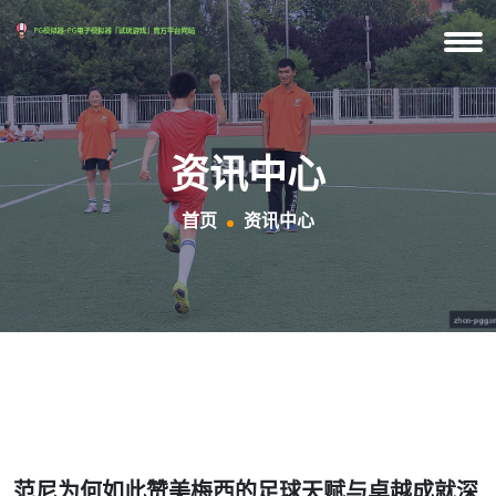
资讯中心
首页
资讯中心
范尼为何如此赞美梅西的足球天赋与卓越成就深