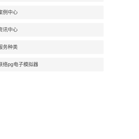
案例中心
资讯中心
服务种类
联络pg电子模拟器