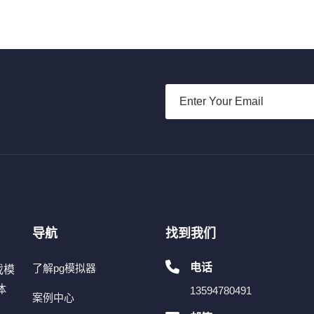
导航
找到我们
电话
了解pg模拟器
戏模
体
13594780491
案例中心
。