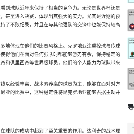
以看到球队近年来保持了相当的竞争力。无论是世界杯还是
远，甚至进入决赛，体现出其强大的实力。尤其是近期的预
保持了不败纪录，并且在与其他强队的交锋中也能保持较高
更多地体现在他们的比赛风格上。克罗地亚注重控球与传球
格使得他们在面对任何强队时都能够游刃有余，保持稳定的
里奇和佩里西奇等世界级球员，他们的个人能力为球队带来
防线以经验丰富、战术素养高的球员为主，能够在面对对方
巴尼亚的比赛中，这种稳定性将是克罗地亚能够占据主动并
导
署在球队的成功中起到了至关重要的作用。达利奇的战术理