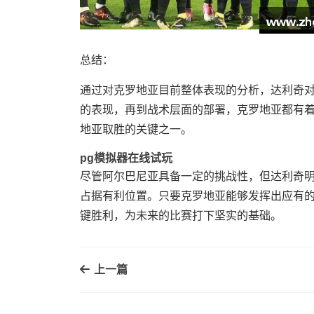
总结：
通过对克罗地亚目前整体表现的分析，达利奇
的表现，再到战术层面的部署，克罗地亚都有
地亚取胜的关键之一。
pg模拟器在线试玩
尽管阿尔巴尼亚具备一定的挑战性，但达利奇
占据有利位置。只要克罗地亚能够发挥出应有
键胜利，为未来的比赛打下坚实的基础。
上一篇