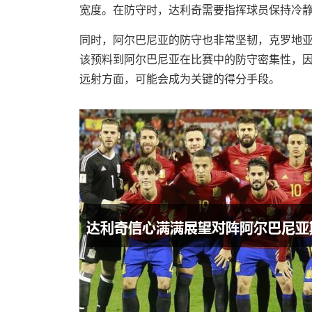
宽度。在防守时，达利奇需要指挥球员保持冷
同时，阿尔巴尼亚的防守也非常坚韧，克罗地
该预料到阿尔巴尼亚在比赛中的防守密集性，
远射方面，可能会成为关键的得分手段。