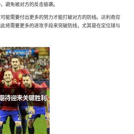
静，避免被对方的反击偷袭。
亚可能需要付出更多的努力才能打破对方的防线。达利奇应
因此将需要更多的进攻手段来突破防线，尤其是在定位球与