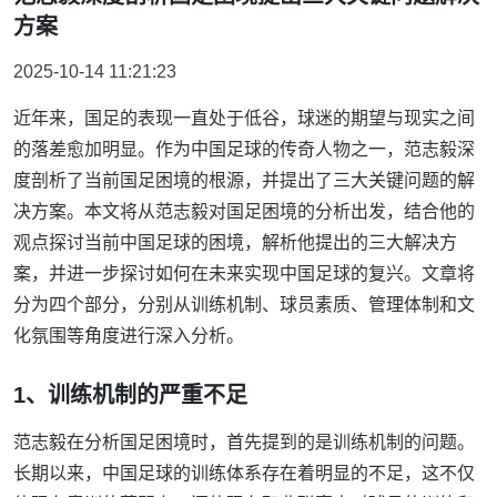
方案
2025-10-14 11:21:23
近年来，国足的表现一直处于低谷，球迷的期望与现实之间
的落差愈加明显。作为中国足球的传奇人物之一，范志毅深
度剖析了当前国足困境的根源，并提出了三大关键问题的解
决方案。本文将从范志毅对国足困境的分析出发，结合他的
观点探讨当前中国足球的困境，解析他提出的三大解决方
案，并进一步探讨如何在未来实现中国足球的复兴。文章将
分为四个部分，分别从训练机制、球员素质、管理体制和文
化氛围等角度进行深入分析。
1、训练机制的严重不足
范志毅在分析国足困境时，首先提到的是训练机制的问题。
长期以来，中国足球的训练体系存在着明显的不足，这不仅