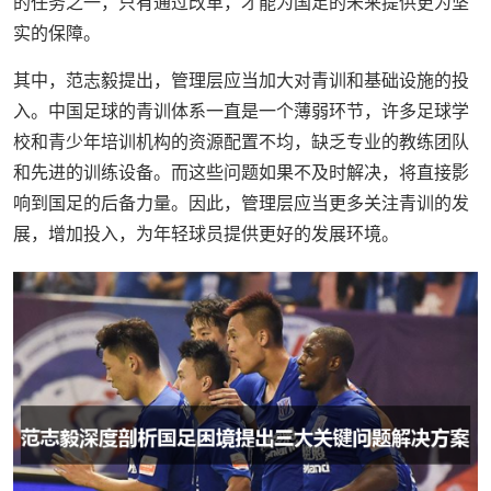
的任务之一，只有通过改革，才能为国足的未来提供更为坚
实的保障。
其中，范志毅提出，管理层应当加大对青训和基础设施的投
入。中国足球的青训体系一直是一个薄弱环节，许多足球学
校和青少年培训机构的资源配置不均，缺乏专业的教练团队
和先进的训练设备。而这些问题如果不及时解决，将直接影
响到国足的后备力量。因此，管理层应当更多关注青训的发
展，增加投入，为年轻球员提供更好的发展环境。