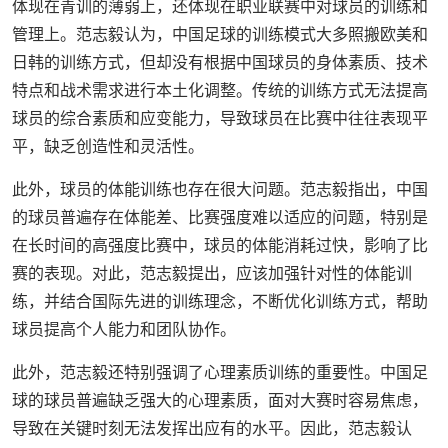
体现在青训的薄弱上，还体现在职业联赛中对球员的训练和
管理上。范志毅认为，中国足球的训练模式大多照搬欧美和
日韩的训练方式，但却没有根据中国球员的身体素质、技术
特点和战术需求进行本土化调整。传统的训练方式无法提高
球员的综合素质和应变能力，导致球员在比赛中往往表现平
平，缺乏创造性和灵活性。
此外，球员的体能训练也存在很大问题。范志毅指出，中国
的球员普遍存在体能差、比赛强度难以适应的问题，特别是
在长时间的高强度比赛中，球员的体能消耗过快，影响了比
赛的表现。对此，范志毅提出，应该加强针对性的体能训
练，并结合国际先进的训练理念，不断优化训练方式，帮助
球员提高个人能力和团队协作。
此外，范志毅还特别强调了心理素质训练的重要性。中国足
球的球员普遍缺乏强大的心理素质，面对大赛时容易焦虑，
导致在关键时刻无法发挥出应有的水平。因此，范志毅认