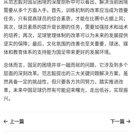
从范志毅对国足困境的深度剖析中可以看出，解决当前困境
需要从多个方面入手。首先，训练机制的改革应当成为首要
任务，只有提高球员的综合素质，才能在比赛中占据上风；
其次，球员素质的提升是长期的任务，需要加强技术和战术
的培养；再次，足球管理体制的改革可以为未来的发展提供
坚实的保障；最后，文化氛围的改善也至关重要，球迷、媒
体和教育体系的支持能为国足带来更好的发展环境。
总体而言，国足的困境并非一蹴而就的问题，它涉及到多个
层面的深刻改革。范志毅提出的三大关键问题解决方案，虽
然具备一定的挑战性，但只要各方共同努力，踏实推进改
革，未来中国足球仍然有可能迎来曙光，走出低谷，实现振
兴。
上一篇
下一篇