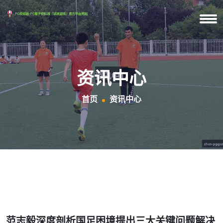
资讯中心
首页
资讯中心
范志毅深度剖析国足困境提出三大关键问题解决