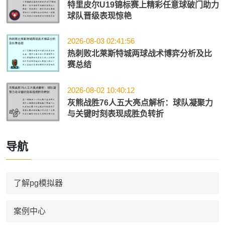
特里皮尔U19锦标赛上精彩任意球破门助力
球队晋级表现惊艳
2026-08-03 02:41:56
热刺败北莱斯特城两球战术博弈分析及比
赛总结
2026-08-02 10:40:12
灰熊战胜76人五大亮点解析：球队凝聚力
与关键时刻表现成胜负转折
导航
了解pg模拟器
案例中心