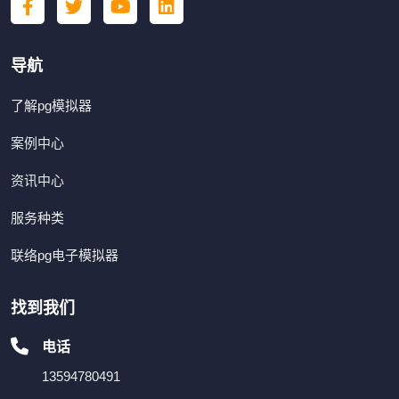
导航
了解pg模拟器
案例中心
资讯中心
服务种类
联络pg电子模拟器
找到我们
电话
13594780491