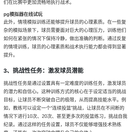
们在比赛中更加流畅地执行战术。
pg模拟器在线试玩
此外，情境模拟训练还能够提升球员的心理素质。在一些复
杂的模拟场景下，球员需要面对巨大的心理压力，训练他们
如何在紧张的情况下保持冷静，做出准确的判断。通过反复
的情境训练，球员的心理素质和战术执行能力都会得到显著
提升。
3、挑战性任务：激发球员潜能
挑战性任务是通过设置具有一定难度的训练任务，激发球员
的潜力和自信心。这种训练方式的核心在于设定适当的挑战
目标，让球员不断突破自己的极限，从而提高技能水平。例
如，教练可以设定一个“连续投篮”挑战，让球员在不间断的
情况下进行10次、20次、甚至更多次的投篮练习，挑战自我
纪录。通过这样的任务设置，球员不仅能够增强技术熟练