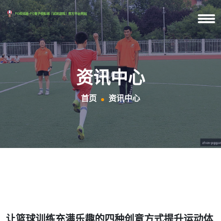
资讯中心
首页
资讯中心
让篮球训练充满乐趣的四种创意方式提升运动体