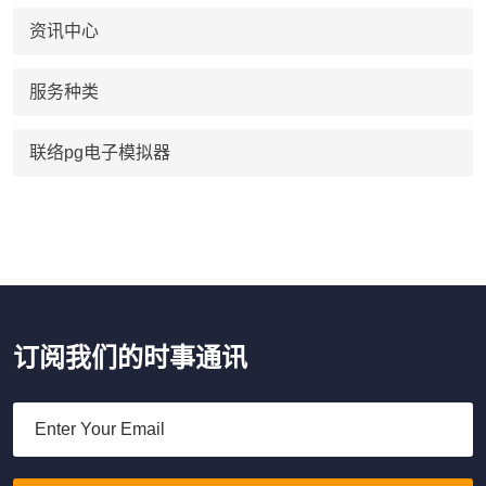
资讯中心
服务种类
联络pg电子模拟器
订阅我们的时事通讯