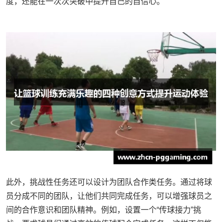
度，还能在一次次突破中提升自己的自信心。
此外，挑战性任务还可以设计为团队合作类任务。通过将球
员分成不同的团队，让他们共同完成任务，可以增强球员之
间的合作意识和团队精神。例如，设置一个“传球接力”挑