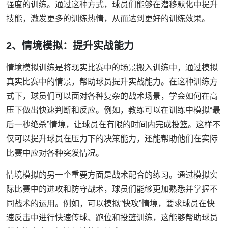
强度的训练。通过这种方式，球员们能够在潜移默化中提升
技能，激发更多的训练热情，从而达到更好的训练效果。
2、情境模拟：提升实战能力
情境模拟训练是将现实比赛中的场景搬入训练中，通过模拟
真实比赛中的情景，帮助球员提升实战能力。在这种训练方
式下，球员们可以面对各种复杂的战术场景，学会如何在高
压下做出快速判断和反应。例如，教练可以在训练中模拟“最
后一秒绝杀”情境，让球员在有限的时间内完成投篮。这样不
仅可以提升球员在压力下的决策能力，还能帮助他们在实际
比赛中应对各种突发情况。
情境模拟的另一个重要方面是战术配合的练习。通过模拟实
际比赛中的进攻和防守战术，球员们能够更加熟悉并掌握不
同战术的运用。例如，可以模拟“快攻”情境，要求球员在快
速反击中进行快速传球、跑位和投篮训练，这能够帮助球员