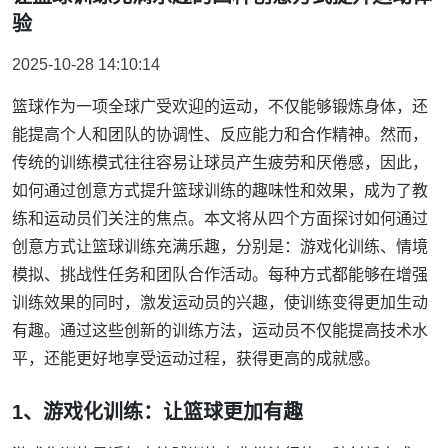
验
2025-10-28 14:10:14
篮球作为一项全球广受欢迎的运动，不仅能够锻炼身体，还
能提高个人和团队的协调性、反应能力和合作精神。然而，
传统的训练模式往往容易让球员产生疲劳和厌倦感，因此，
如何通过创意方式提升篮球训练的趣味性和效果，成为了教
练和运动员们关注的焦点。本文将从四个方面探讨如何通过
创意方式让篮球训练充满乐趣，分别是：游戏化训练、情境
模拟、挑战性任务和团队合作活动。每种方式都能够在增强
训练效果的同时，激发运动员的兴趣，使训练变得更加生动
有趣。通过这些创新的训练方法，运动员不仅能提高技术水
平，还能更好地享受运动过程，获得更高的成就感。
1、游戏化训练：让篮球更加有趣