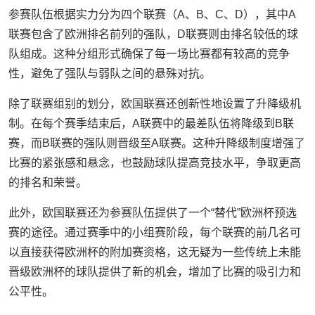
参赛队伍根据实力分为四个联赛（A、B、C、D），其中A
联赛包含了欧洲排名前列的强队，D联赛则由排名较低的球
队组成。这种分组形式确保了每一场比赛都有较高的竞争
性，避免了强队与弱队之间的悬殊对抗。
除了联赛组别的划分，欧国联赛还创新性地设置了升降级机
制。在每个赛季结束后，A联赛中的最差队伍将降级到B联
赛，而B联赛的强队则晋级至A联赛。这种升降级制度增强了
比赛的紧张感和悬念，也鼓励球队提高竞技水平，争取更高
的排名和荣誉。
此外，欧国联赛还为参赛队伍提供了一个“替代”欧洲杯预选
赛的途径。通过赛季中的小组赛阶段，每个联赛的前几名可
以直接获得欧洲杯的附加赛资格，这无疑为一些传统上未能
晋级欧洲杯的球队提供了新的机会，增加了比赛的吸引力和
公平性。