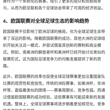
赛作为一个系统化的赛事，吸引了更多的观众和赞助商参
与，从而为欧足联和各个足球协会带来了可观的经济效益。
4、欧国联赛对全球足球生态的影响趋势
欧国联赛不仅影响了欧洲足球的格局，也为全球足球生态带
来了深远的影响。随着欧国联赛的成功，其他大洲的足球组
织开始关注这一模式，并尝试借鉴其创新的赛制和商业模
式。例如，南美洲的解放者杯和美洲杯已经开始讨论类似的
联赛形式，这为国际足球竞争力的均衡发展提供了新的思
路。
此外，欧国联赛的改革也促使全球足球赛事更加注重国家队
比赛的观赏性和竞技性。传统的洲际赛事，如美洲杯、非洲
杯等，面临着类似的困境——赛事周期长、竞争性弱。而通
过借鉴欧国联赛的成功经验，这些赛事有可能迎来新的发展
机遇。整体上，全球足球赛事将逐步朝着更加规范化、竞争