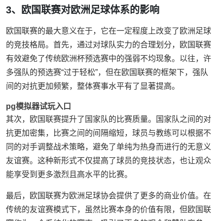
3、欧国联赛对欧洲足球体系的影响
欧国联赛的最大意义在于，它在一定程度上改变了欧洲足球
的竞技格局。首先，通过对球队实力的合理划分，欧国联赛
有效避免了传统欧洲杯预选赛中的强弱不均现象。以往，许
多强队的预选赛“过于轻松”，但在欧国联赛的框架下，强队
间的对抗更加频繁，整体赛事水平有了显著提高。
pg模拟器试玩入口
其次，欧国联赛提升了国家队的比赛质量。国家队之间的对
抗更加密集，比赛之间的间隔缩短，球员与教练可以根据不
同的对手调整战术策略，避免了单纯为热身而进行的无意义
友谊赛。这种新形式不仅提高了球员的竞技状态，也让观众
能享受到更多激烈且高水平的比赛。
最后，欧国联赛为欧洲足球协会提供了更多的商业价值。在
传统的友谊赛模式下，虽然比赛本身的价值有限，但欧国联