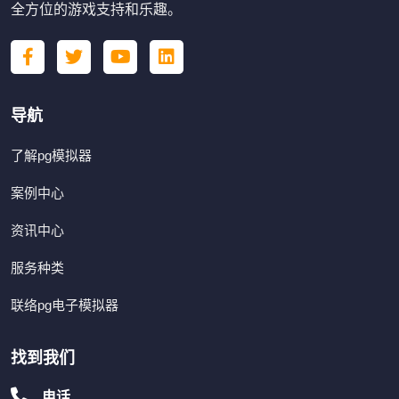
全方位的游戏支持和乐趣。
导航
了解pg模拟器
案例中心
资讯中心
服务种类
联络pg电子模拟器
找到我们
电话