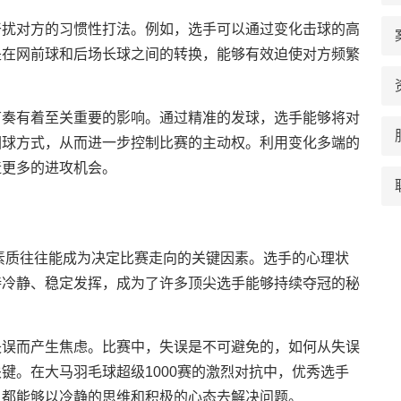
干扰对方的习惯性打法。例如，选手可以通过变化击球的高
是在网前球和后场长球之间的转换，能够有效迫使对方频繁
。
节奏有着至关重要的影响。通过精准的发球，选手能够将对
回球方式，从而进一步控制比赛的主动权。利用变化多端的
造更多的进攻机会。
理素质往往能成为决定比赛走向的关键因素。选手的心理状
持冷静、稳定发挥，成为了许多顶尖选手能够持续夺冠的秘
失误而产生焦虑。比赛中，失误是不可避免的，如何从失误
键。在大马羽毛球超级1000赛的激烈对抗中，优秀选手
，都能够以冷静的思维和积极的心态去解决问题。