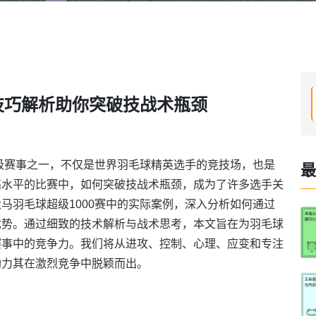
胜技巧解析助你突破技战术瓶颈
顶级赛事之一，不仅是世界羽毛球精英选手的竞技场，也是
最
高水平的比赛中，如何突破技战术瓶颈，成为了许多选手关
马羽毛球超级1000赛中的实际案例，深入分析如何通过
优势。通过细致的技术解析与战术思考，本文旨在为羽毛球
赛事中的竞争力。我们将从进攻、控制、心理、应变和专注
助力其在激烈竞争中脱颖而出。