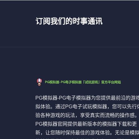
订阅我们的时事通讯
PG模拟器-PG电子模拟器为您提供最前沿的游
拟体验。通过PG电子试玩模拟器，您可以先行
验各种游戏的玩法，享受真实而流畅的操作感
PG模拟器官网提供最新版本的模拟器下载和更
新，让您随时保持最佳的游戏体验。无论是模