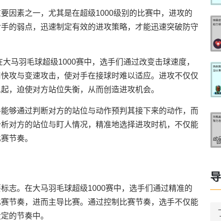
要因素之一，尤其是在超级1000级别的比赛中，进攻的
对手的弱点，迅速制定有效的进攻策略，才能迅速突破防守
。在大马羽毛球超级1000赛中，选手们通过改变击球速度，
用快攻与变速攻击，使对手在接球时难以适应。进攻不仅仅
急起，迫使对方站位失衡，从而创造进攻机会。
手能够通过判断对方的站位与动作预判其接下来的动作，而
分析对方的站位与盯人情况，精准地选择进攻时机，不仅能
比赛节奏。
导
标志。在大马羽毛球超级1000赛中，选手们通过精准的
比赛节奏，进而主导比赛。通过控制比赛节奏，选手不仅能
设定的节奏中。