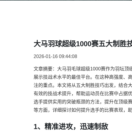
大马羽球超级1000赛五大制
2026-01-16 09:44:08
文章摘要：大马羽毛球超级1000赛作为羽坛
展示技战术水平的最佳平台。在这种高强度、
注的重点。本文将从五大制胜技巧出发，结合大
有效的技战术提升，帮助运动员在比赛中占据
选手提供实用的突破瓶颈的方法，提升在顶级
等方面，详细探讨如何提升选手的比赛表现，
1、精准进攻，迅速制敌