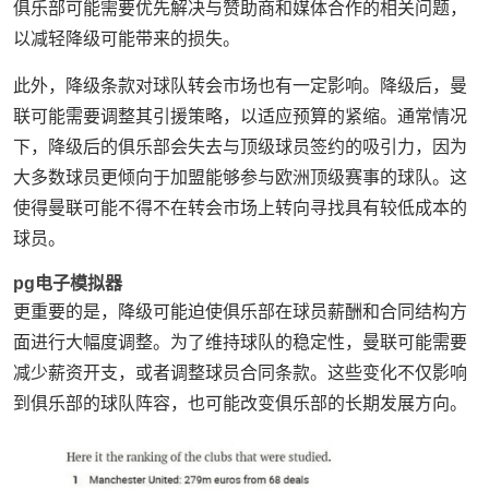
俱乐部可能需要优先解决与赞助商和媒体合作的相关问题，
以减轻降级可能带来的损失。
此外，降级条款对球队转会市场也有一定影响。降级后，曼
联可能需要调整其引援策略，以适应预算的紧缩。通常情况
下，降级后的俱乐部会失去与顶级球员签约的吸引力，因为
大多数球员更倾向于加盟能够参与欧洲顶级赛事的球队。这
使得曼联可能不得不在转会市场上转向寻找具有较低成本的
球员。
pg电子模拟器
更重要的是，降级可能迫使俱乐部在球员薪酬和合同结构方
面进行大幅度调整。为了维持球队的稳定性，曼联可能需要
减少薪资开支，或者调整球员合同条款。这些变化不仅影响
到俱乐部的球队阵容，也可能改变俱乐部的长期发展方向。