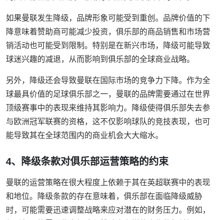
如果曼联发生降级，品牌形象可能受到重创。品牌价值的下
降意味着赞助商可能减少投资，俱乐部的商品销售和市场营
销活动也可能受到限制。特别是在新兴市场，降级可能导致
球迷兴趣的减退，从而影响到俱乐部的全球商业战略。
另外，降级还会导致曼联在国际市场的竞争力下降。作为全
球最具价值的足球俱乐部之一，曼联的品牌需要通过在世界
顶级赛事中的表现来维持其影响力。降级使得俱乐部失去参
与欧洲冠军联赛的资格，这不仅影响球队的竞技表现，也可
能导致其在全球范围内的商业机会大大缩水。
4、降级条款对俱乐部运营策略的约束
曼联的运营策略在很大程度上依赖于其在英超联赛中的表现
和地位。降级条款的存在意味着，俱乐部在面临降级威胁
时，可能需要迅速调整战略来应对潜在的财务压力。例如，