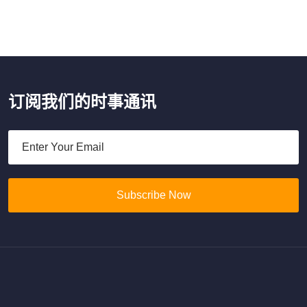
订阅我们的时事通讯
Subscribe Now