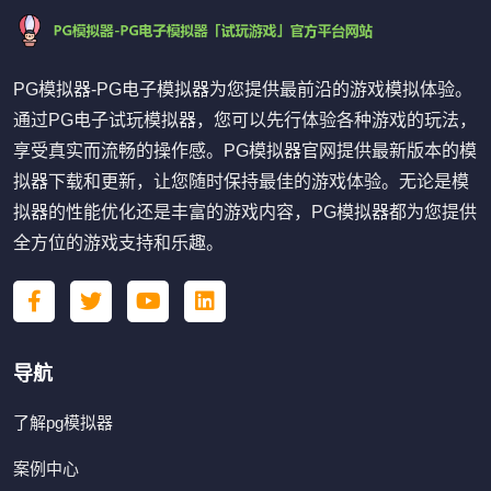
PG模拟器-PG电子模拟器为您提供最前沿的游戏模拟体验。
通过PG电子试玩模拟器，您可以先行体验各种游戏的玩法，
享受真实而流畅的操作感。PG模拟器官网提供最新版本的模
拟器下载和更新，让您随时保持最佳的游戏体验。无论是模
拟器的性能优化还是丰富的游戏内容，PG模拟器都为您提供
全方位的游戏支持和乐趣。
导航
了解pg模拟器
案例中心