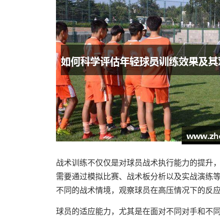
战术训练不仅仅是对球员战术执行能力的提升
需要通过模拟比赛、战术板分析以及实战演练
不同的战术情境，观察球员在高压情况下的反
球员的适应能力，尤其是在面对不同对手和不