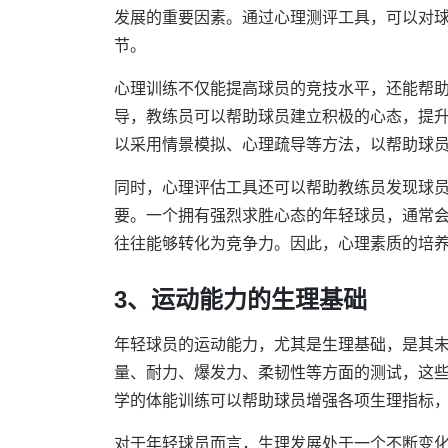
发展的重要因素。通过心理测评工具，可以对
节。
心理训练不仅能提高球员的竞技水平，还能帮
导，教练员可以帮助球员建立积极的心态，提
以采用情景模拟、心理疏导等方法，以帮助球
同时，心理评估工具还可以帮助教练员发现球
要。一个拥有强烈求胜心态的年轻球员，通常
往往能够转化为竞争力。因此，心理素质的培
3、运动能力的生理基础
年轻球员的运动能力，尤其是生理基础，是其
量、耐力、爆发力、柔韧性等方面的测试，这
学的体能训练可以帮助球员增强各项生理指标
对于年轻球员而言，生理发展处于一个不断变