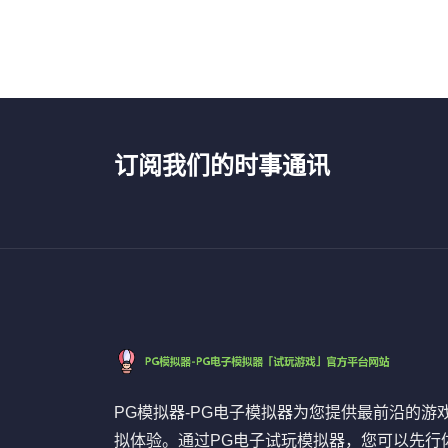
订阅我们的时事通讯
PG模拟器-PG电子模拟器为您提供最前沿的游
拟体验。通过PG电子试玩模拟器，您可以先行