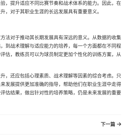
经验，提升适应不同比赛节奏和战术体系的能力。因此，在
提升，对于其职业生涯的长远发展具有重要意义。
度方法对于推动其长期发展具有深远的意义。从数据的收集
础，到战术理解与适应能力的培养，每一个方面都在不同程
的评估，教练员可以为球员制定更加个性化的训练方案，从
提升，还应包括心理素质、战术理解等因素的综合考虑。只
未来发展提供更加准确的指导，帮助他们在职业生涯中走得
些评估结果，做出针对性的培养策略，仍是未来发展的重要
下一篇