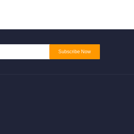
Subscribe Now