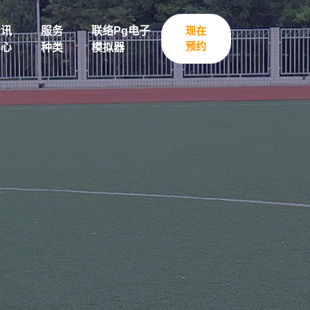
资讯
服务
联络pg电子
现在
预约
中心
种类
模拟器