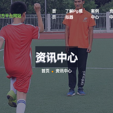
首
了解pg模
案例
页
拟器
中心
资讯中心
首页
资讯中心