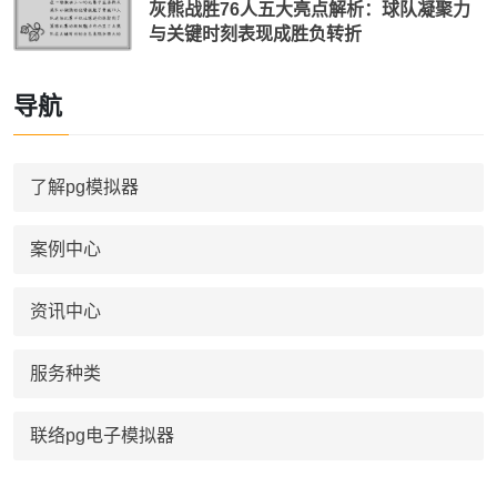
灰熊战胜76人五大亮点解析：球队凝聚力
与关键时刻表现成胜负转折
导航
了解pg模拟器
案例中心
资讯中心
服务种类
联络pg电子模拟器