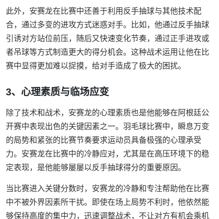
此外，安赛龙在比赛中还善于利用反手抽球与其他技术配
合，通过多变的进攻方式迷惑对手。比如，他通过反手抽球
引诱对方站位前压，随后又快速变化节奏，通过正手进攻或
者吊球等方式制造更大的得分机会。这种战术运用让他在比
赛中显得更加难以捉摸，给对手造成了极大的困扰。
3、心理素质与临场应变
除了技术和战术，安赛龙的心理素质也是他能够在阿根廷公
开赛中表现出色的关键因素之一。羽毛球比赛中，瞬息万变
的局势和紧张的比赛节奏要求运动员具备极强的心理承受
力。安赛龙在比赛中的冷静应对，尤其是在高压环境下的稳
定表现，是他能够屡屡以反手抽球得分的重要原因。
当比赛进入关键分数时，安赛龙的冷静和专注帮助他在比赛
中不被外界因素所干扰。即使在场上局势不利时，他依然能
够保持高度的集中力，迅速调整战术，不让对方有机会乘机