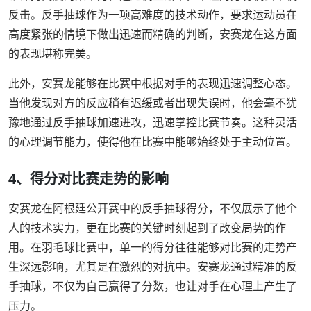
反击。反手抽球作为一项高难度的技术动作，要求运动员在
高度紧张的情境下做出迅速而精确的判断，安赛龙在这方面
的表现堪称完美。
此外，安赛龙能够在比赛中根据对手的表现迅速调整心态。
当他发现对方的反应稍有迟缓或者出现失误时，他会毫不犹
豫地通过反手抽球加速进攻，迅速掌控比赛节奏。这种灵活
的心理调节能力，使得他在比赛中能够始终处于主动位置。
4、得分对比赛走势的影响
安赛龙在阿根廷公开赛中的反手抽球得分，不仅展示了他个
人的技术实力，更在比赛的关键时刻起到了改变局势的作
用。在羽毛球比赛中，单一的得分往往能够对比赛的走势产
生深远影响，尤其是在激烈的对抗中。安赛龙通过精准的反
手抽球，不仅为自己赢得了分数，也让对手在心理上产生了
压力。