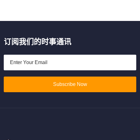
订阅我们的时事通讯
Subscribe Now