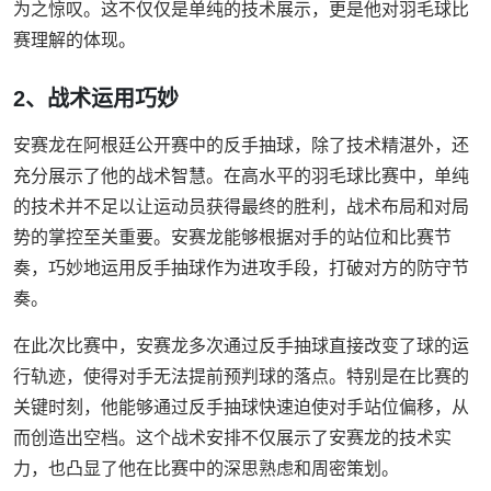
为之惊叹。这不仅仅是单纯的技术展示，更是他对羽毛球比
赛理解的体现。
2、战术运用巧妙
安赛龙在阿根廷公开赛中的反手抽球，除了技术精湛外，还
充分展示了他的战术智慧。在高水平的羽毛球比赛中，单纯
的技术并不足以让运动员获得最终的胜利，战术布局和对局
势的掌控至关重要。安赛龙能够根据对手的站位和比赛节
奏，巧妙地运用反手抽球作为进攻手段，打破对方的防守节
奏。
在此次比赛中，安赛龙多次通过反手抽球直接改变了球的运
行轨迹，使得对手无法提前预判球的落点。特别是在比赛的
关键时刻，他能够通过反手抽球快速迫使对手站位偏移，从
而创造出空档。这个战术安排不仅展示了安赛龙的技术实
力，也凸显了他在比赛中的深思熟虑和周密策划。