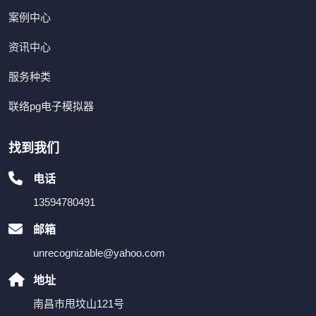
案例中心
资讯中心
服务种类
联络pg电子模拟器
找到我们
电话
13594780491
邮箱
unrecognizable@yahoo.com
地址
南昌市甩坟山121号