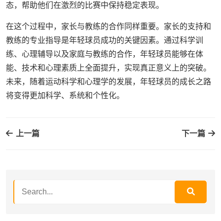
态，帮助他们在激烈的比赛中保持稳定表现。
在这个过程中，家长与教练的合作同样重要。家长的支持和
教练的专业指导是年轻球员成功的关键因素。通过科学训
练、心理辅导以及家庭与教练的合作，年轻球员能够在体
能、技术和心理素质上全面提升，实现真正意义上的突破。
未来，随着运动科学和心理学的发展，年轻球员的成长之路
将变得更加科学、系统和个性化。
上一篇
下一篇