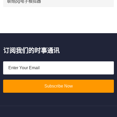
联络pg电子模拟器
订阅我们的时事通讯
Subscribe Now