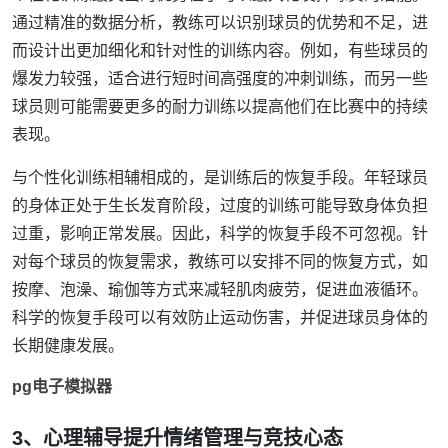
通过精准的数据分析，教练可以识别球员的优势和不足，进
而设计出更加细化和针对性的训练内容。例如，有些球员的
爆发力较强，适合进行短时间高强度的冲刺训练，而另一些
球员则可能需要更多的耐力训练以提高他们在比赛中的持续
表现。
与个性化训练相辅相成的，是训练后的恢复手段。年轻球员
的身体正处于生长发育阶段，过度的训练可能导致身体负担
过重，影响正常发展。因此，科学的恢复手段不可忽视。针
对每个球员的恢复需求，教练可以安排不同的恢复方式，如
按摩、泡澡、瑜伽等方式来减轻肌肉疲劳，促进血液循环。
科学的恢复手段可以有效防止运动伤害，并促进球员身体的
长期健康发展。
pg电子模拟器
3、心理辅导提升情绪管理与竞技心态