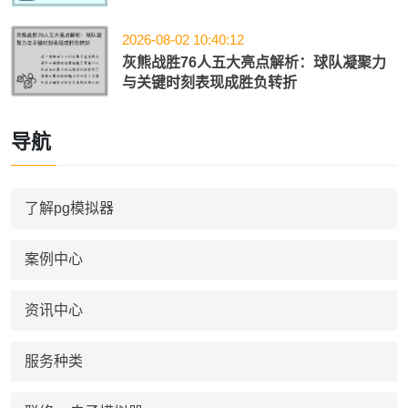
2026-08-02 10:40:12
灰熊战胜76人五大亮点解析：球队凝聚力
与关键时刻表现成胜负转折
导航
了解pg模拟器
案例中心
资讯中心
服务种类