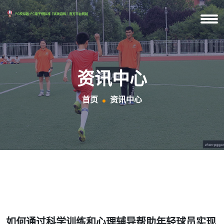
资讯中心
首页
资讯中心
如何通过科学训练和心理辅导帮助年轻球员实现