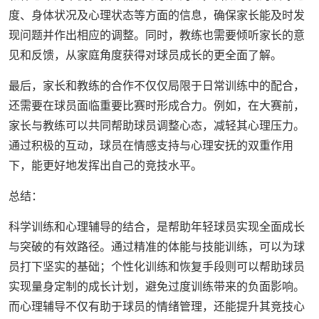
度、身体状况及心理状态等方面的信息，确保家长能及时发
现问题并作出相应的调整。同时，教练也需要倾听家长的意
见和反馈，从家庭角度获得对球员成长的更全面了解。
最后，家长和教练的合作不仅仅局限于日常训练中的配合，
还需要在球员面临重要比赛时形成合力。例如，在大赛前，
家长与教练可以共同帮助球员调整心态，减轻其心理压力。
通过积极的互动，球员在情感支持与心理安抚的双重作用
下，能更好地发挥出自己的竞技水平。
总结：
科学训练和心理辅导的结合，是帮助年轻球员实现全面成长
与突破的有效路径。通过精准的体能与技能训练，可以为球
员打下坚实的基础；个性化训练和恢复手段则可以帮助球员
实现量身定制的成长计划，避免过度训练带来的负面影响。
而心理辅导不仅有助于球员的情绪管理，还能提升其竞技心