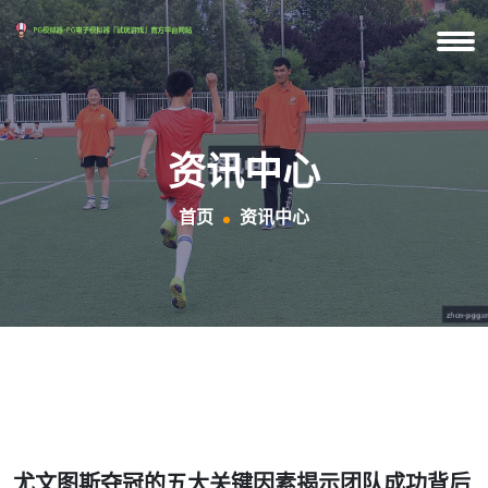
资讯中心
首页
资讯中心
尤文图斯夺冠的五大关键因素揭示团队成功背后