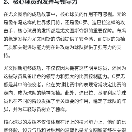
2、核心球员的发挥与领导力
在尤文图斯的成功故事中，核心球员的作用不可忽视。无论
是像布冯这样的世界级门将，还是像C罗、迪巴拉这样的攻
击手，核心球员的发挥都是尤文图斯夺冠的重要保障。布冯
的稳定发挥为尤文图斯的防线提供了安全感，而C罗的领袖
气质和关键进球能力则在进攻端为球队提供了强有力的支
持。
尤文图斯能够成功，不仅仅因为拥有这些明星球员，还因为
这些球员具备出色的领导力和强大的比赛控制能力。C罗无
疑是其中的佼佼者，他在关键比赛中的表现常常决定比赛的
走向，成为球队的精神领袖。此外，迪巴拉、基耶利尼等球
员也在不同的阶段发挥了至关重要的作用，稳定了球队的阵
脚，并为年轻球员树立了榜样。
核心球员的发挥不仅仅体现在场上的技术能力上，他们的比
赛经验、领导气质和对胜利的渴望也是尤文图斯能够在关键