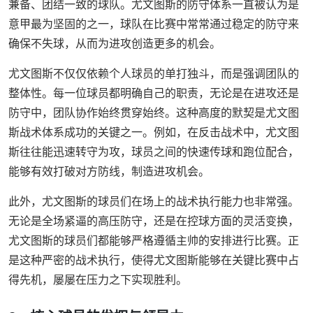
兼备、团结一致的球队。尤文图斯的防守体系一直被认为是
意甲最为坚固的之一，球队在比赛中常常通过稳定的防守来
确保不失球，从而为进攻创造更多的机会。
尤文图斯不仅仅依赖个人球员的单打独斗，而是强调团队的
整体性。每一位球员都明确自己的职责，无论是在进攻还是
防守中，团队协作始终贯穿始终。这种高度的默契是尤文图
斯战术体系成功的关键之一。例如，在反击战术中，尤文图
斯往往能迅速转守为攻，球员之间的快速传球和跑位配合，
能够有效打破对方防线，制造进攻机会。
此外，尤文图斯的球员们在场上的战术执行能力也非常强。
无论是全场紧逼的高压防守，还是在控球方面的灵活变换，
尤文图斯的球员们都能够严格遵循主帅的安排进行比赛。正
是这种严密的战术执行，使得尤文图斯能够在关键比赛中占
得先机，屡屡在压力之下实现胜利。