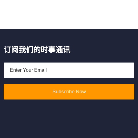
订阅我们的时事通讯
Subscribe Now