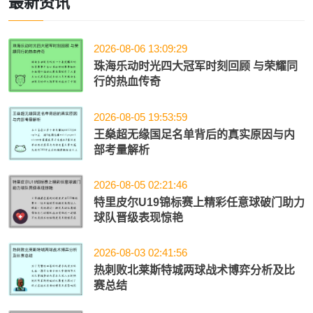
最新资讯
2026-08-06 13:09:29
珠海乐动时光四大冠军时刻回顾 与荣耀同
行的热血传奇
2026-08-05 19:53:59
王燊超无缘国足名单背后的真实原因与内
部考量解析
2026-08-05 02:21:46
特里皮尔U19锦标赛上精彩任意球破门助力
球队晋级表现惊艳
2026-08-03 02:41:56
热刺败北莱斯特城两球战术博弈分析及比
赛总结