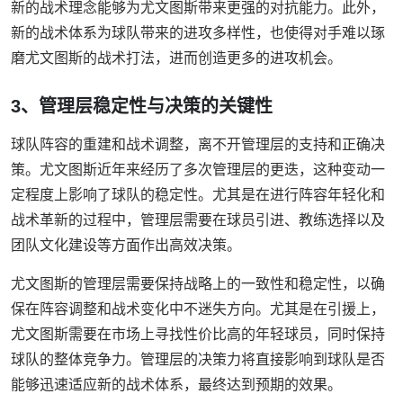
新的战术理念能够为尤文图斯带来更强的对抗能力。此外，
新的战术体系为球队带来的进攻多样性，也使得对手难以琢
磨尤文图斯的战术打法，进而创造更多的进攻机会。
3、管理层稳定性与决策的关键性
球队阵容的重建和战术调整，离不开管理层的支持和正确决
策。尤文图斯近年来经历了多次管理层的更迭，这种变动一
定程度上影响了球队的稳定性。尤其是在进行阵容年轻化和
战术革新的过程中，管理层需要在球员引进、教练选择以及
团队文化建设等方面作出高效决策。
尤文图斯的管理层需要保持战略上的一致性和稳定性，以确
保在阵容调整和战术变化中不迷失方向。尤其是在引援上，
尤文图斯需要在市场上寻找性价比高的年轻球员，同时保持
球队的整体竞争力。管理层的决策力将直接影响到球队是否
能够迅速适应新的战术体系，最终达到预期的效果。