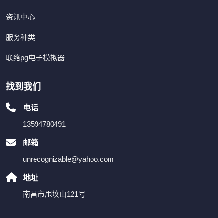
资讯中心
服务种类
联络pg电子模拟器
找到我们
电话
13594780491
邮箱
unrecognizable@yahoo.com
地址
南昌市甩坟山121号