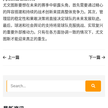
尤文图斯要想在未来的赛季中崭露头角，首先需要通过精心
的阵容搭建和持续的战术创新来提高整体竞争力。其次，管
理层的稳定性和果敢决策将直接决定球队的未来发展轨迹。
最后，球迷和社会舆论的支持将是球队克服挑战、实现复兴
的重要外部推动力。只有在各方面协调一致的情况下，尤文
图斯才能迎来真正的重生。
上一篇
下一篇