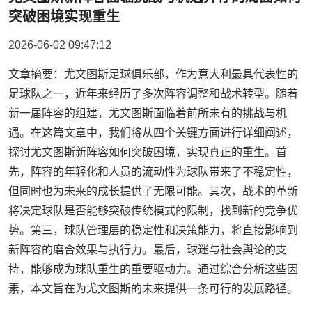
突破困境实现重生
2026-06-02 09:47:12
文章摘要：尤文图斯足球俱乐部，作为意大利最具代表性的
足球队之一，近年来经历了多次阵容调整和战术转型。随着
新一届阵容的组建，尤文图斯面临着前所未有的挑战与机
遇。在这篇文章中，我们将从四个关键方面进行详细阐述，
探讨尤文图斯新阵容如何突破困境，实现真正的重生。首
先，阵容的年轻化和人员的流动性为球队带来了不稳定性，
但同时也为未来的成长提供了无限可能。其次，战术的革新
将决定球队是否能够突破传统模式的限制，找到新的竞争优
势。第三，球队管理层的稳定性和决策能力，将直接影响到
新阵容的磨合效果与执行力。最后，球迷与社会舆论的支
持，能够成为球队重生的重要驱动力。通过综合分析这些因
素，本文旨在为尤文图斯的未来提供一条可行的发展路径。