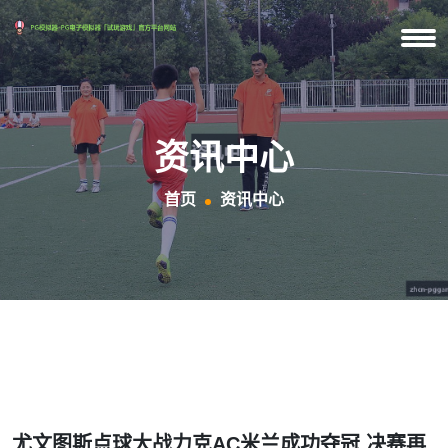
资讯中心
首页
资讯中心
尤文图斯点球大战力克AC米兰成功夺冠 决赛再