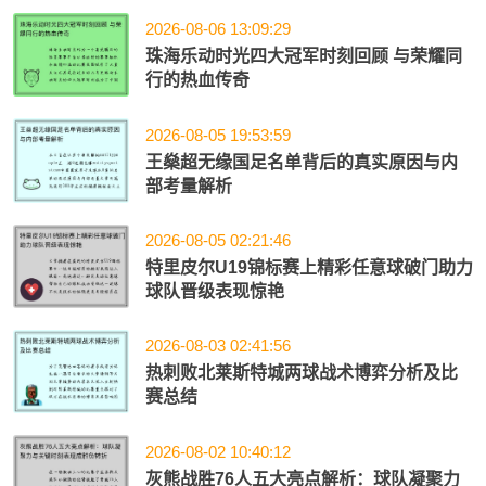
2026-08-06 13:09:29
珠海乐动时光四大冠军时刻回顾 与荣耀同
行的热血传奇
2026-08-05 19:53:59
王燊超无缘国足名单背后的真实原因与内
部考量解析
2026-08-05 02:21:46
特里皮尔U19锦标赛上精彩任意球破门助力
球队晋级表现惊艳
2026-08-03 02:41:56
热刺败北莱斯特城两球战术博弈分析及比
赛总结
2026-08-02 10:40:12
灰熊战胜76人五大亮点解析：球队凝聚力