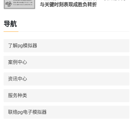
与关键时刻表现成胜负转折
导航
了解pg模拟器
案例中心
资讯中心
服务种类
联络pg电子模拟器