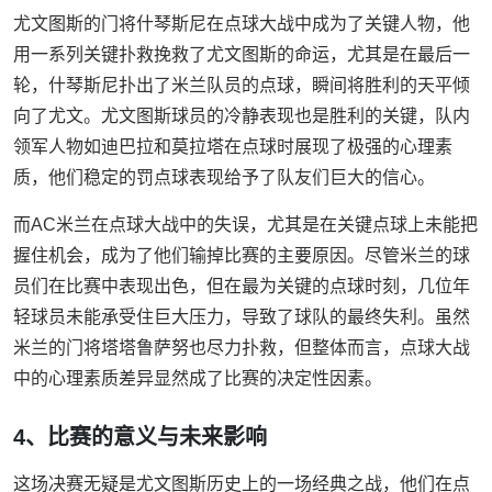
尤文图斯的门将什琴斯尼在点球大战中成为了关键人物，他
用一系列关键扑救挽救了尤文图斯的命运，尤其是在最后一
轮，什琴斯尼扑出了米兰队员的点球，瞬间将胜利的天平倾
向了尤文。尤文图斯球员的冷静表现也是胜利的关键，队内
领军人物如迪巴拉和莫拉塔在点球时展现了极强的心理素
质，他们稳定的罚点球表现给予了队友们巨大的信心。
而AC米兰在点球大战中的失误，尤其是在关键点球上未能把
握住机会，成为了他们输掉比赛的主要原因。尽管米兰的球
员们在比赛中表现出色，但在最为关键的点球时刻，几位年
轻球员未能承受住巨大压力，导致了球队的最终失利。虽然
米兰的门将塔塔鲁萨努也尽力扑救，但整体而言，点球大战
中的心理素质差异显然成了比赛的决定性因素。
4、比赛的意义与未来影响
这场决赛无疑是尤文图斯历史上的一场经典之战，他们在点