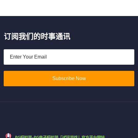
订阅我们的时事通讯
Subscribe Now