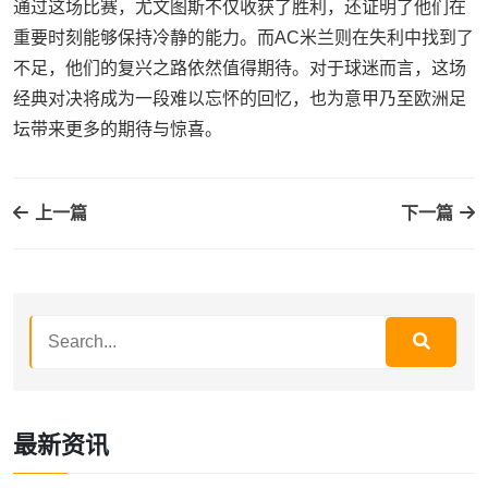
通过这场比赛，尤文图斯不仅收获了胜利，还证明了他们在
重要时刻能够保持冷静的能力。而AC米兰则在失利中找到了
不足，他们的复兴之路依然值得期待。对于球迷而言，这场
经典对决将成为一段难以忘怀的回忆，也为意甲乃至欧洲足
坛带来更多的期待与惊喜。
上一篇
下一篇
最新资讯