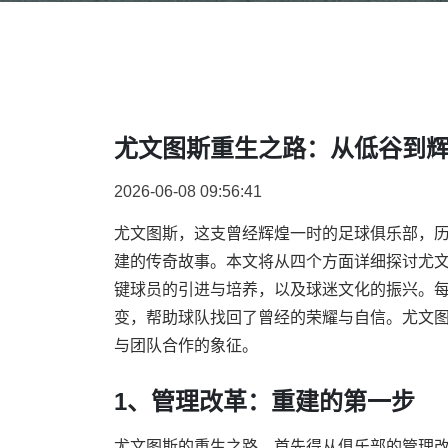
尤文图斯重生之路：从低谷到
2026-06-08 09:56:41
尤文图斯，这支曾经辉煌一时的足球俱乐部，
建的传奇故事。本文将从四个方面详细探讨尤
键球员的引进与培养，以及球迷文化的振兴。
变，帮助球队找回了曾经的荣耀与自信。尤文
与团队合作的象征。
1、管理改革：重建的第一步
尤文图斯的重生之路，首先得从俱乐部的管理