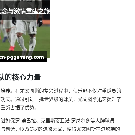
队的核心力量
与培养。在尤文图斯的复兴过程中，俱乐部不仅注重球员的
下功夫。通过引进一批世界级的球员，尤文图斯迅速提升了
中重新占据了优势。
进如保罗·迪巴拉、克里斯蒂亚诺·罗纳尔多等大牌球员
术与创造力以及C罗的进攻天赋，使得尤文图斯在进攻端的