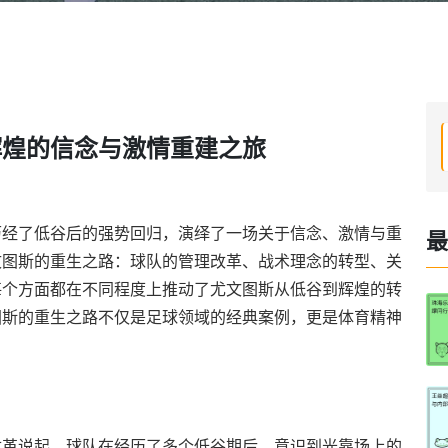
辉煌的信念与激情重建之旅
历经了低谷后的强势回归，演绎了一场关于信念、激情与重
最
文图斯的重生之路：球队的管理改革、战术理念的转型、关
每个方面都在不同程度上推动了尤文图斯从低谷到辉煌的转
图斯的重生之路不仅是足球领域的经典案例，更是体育精神
改革说起。球队在经历了多个低谷期后，意识到光靠场上的