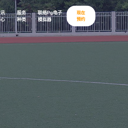
资讯
服务
联络pg电子
现在
预约
中心
种类
模拟器