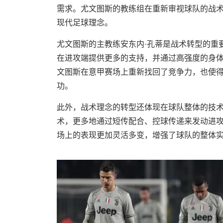
需求。尤文图斯的教练组在重新审视球队的战
现代足球理念。
尤文图斯的主教练安东内·孔蒂是战术转型的重
在进攻端提供更多的支持，并通过高强度的身
文图斯在意甲赛场上重新找回了竞争力，也使
功。
此外，战术理念的转型还体现在球队整体的技
术，更多地通过短传配合、控球传递来发动进
场上的表现更加灵活多变，增强了球队的整体