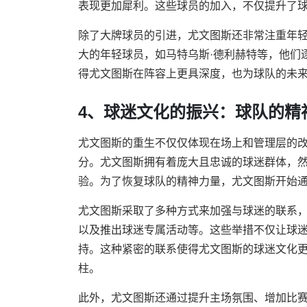
表现更加犀利。这些球员的加入，不仅提升了
除了大牌球员的引进，尤文图斯还非常注重年
大的年轻球员，如马特乌斯·德利赫特等，他们
得尤文图斯在阵容上更具深度，也为球队的未
4、球迷文化的振兴：球队的精
尤文图斯的重生不仅仅体现在场上和管理层的
分。尤文图斯拥有着庞大且忠诚的球迷群体，
验。为了恢复球队的精神力量，尤文图斯开始
尤文图斯采取了多种方式来加强与球迷的联系
以及推出球迷专属活动等。这些举措不仅让球
持。这种紧密的联系使得尤文图斯的球迷文化
柱。
此外，尤文图斯还通过提升主场氛围、增加比