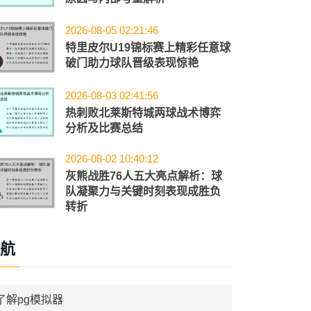
2026-08-05 02:21:46
特里皮尔U19锦标赛上精彩任意球
破门助力球队晋级表现惊艳
2026-08-03 02:41:56
热刺败北莱斯特城两球战术博弈
分析及比赛总结
2026-08-02 10:40:12
灰熊战胜76人五大亮点解析：球
队凝聚力与关键时刻表现成胜负
转折
航
了解pg模拟器