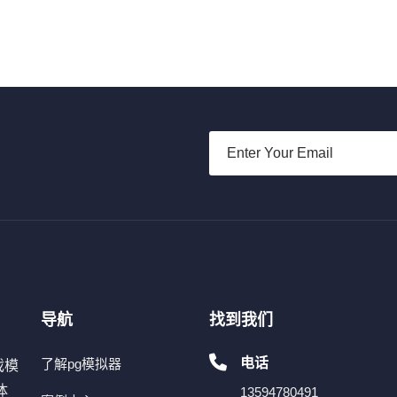
导航
找到我们
电话
了解pg模拟器
戏模
体
13594780491