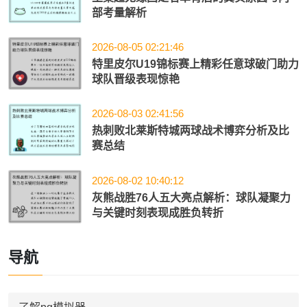
部考量解析
2026-08-05 02:21:46
特里皮尔U19锦标赛上精彩任意球破门助力
球队晋级表现惊艳
2026-08-03 02:41:56
热刺败北莱斯特城两球战术博弈分析及比
赛总结
2026-08-02 10:40:12
灰熊战胜76人五大亮点解析：球队凝聚力
与关键时刻表现成胜负转折
导航