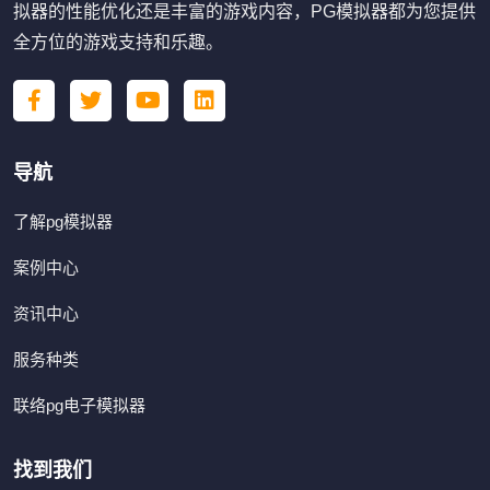
拟器的性能优化还是丰富的游戏内容，PG模拟器都为您提供
全方位的游戏支持和乐趣。
导航
了解pg模拟器
案例中心
资讯中心
服务种类
联络pg电子模拟器
找到我们