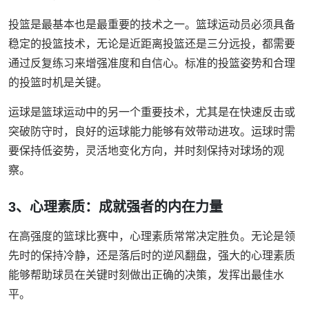
投篮是最基本也是最重要的技术之一。篮球运动员必须具备
稳定的投篮技术，无论是近距离投篮还是三分远投，都需要
通过反复练习来增强准度和自信心。标准的投篮姿势和合理
的投篮时机是关键。
运球是篮球运动中的另一个重要技术，尤其是在快速反击或
突破防守时，良好的运球能力能够有效带动进攻。运球时需
要保持低姿势，灵活地变化方向，并时刻保持对球场的观
察。
3、心理素质：成就强者的内在力量
在高强度的篮球比赛中，心理素质常常决定胜负。无论是领
先时的保持冷静，还是落后时的逆风翻盘，强大的心理素质
能够帮助球员在关键时刻做出正确的决策，发挥出最佳水
平。