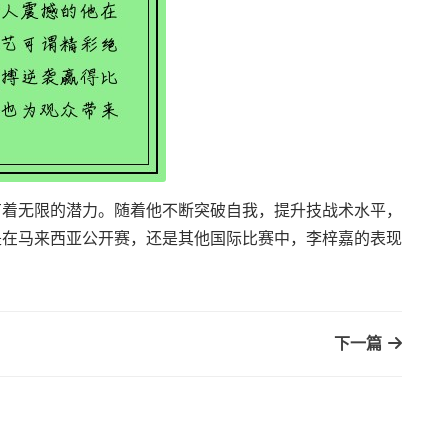
有着无限的潜力。随着他不断突破自我，提升技战术水平，
是在马来西亚公开赛，还是其他国际比赛中，李梓嘉的表现
下一篇