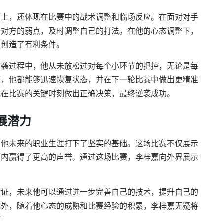
制上，还体现在比赛中的战术调整和临场反应。在面对对手
析对方的弱点，及时调整自己的打法。在他的心态调整下，
击创造了有利条件。
逆袭过程中，他从未放松过对每个小环节的把控，无论是每
复，他都能够迅速恢复状态，并在下一轮比赛中做出更精准
他在比赛的关键时刻做出正确决策，最终逆袭成功。
展潜力
为他未来的职业生涯打下了坚实的基础。这场比赛不仅展示
圈内赢得了更高的声誉。通过这场比赛，李梓嘉向外界展示
验证，未来他可以通过进一步完善自己的技术，提升自己的
此外，随着他心态的成熟和比赛经验的积累，李梓嘉无疑将
喜。