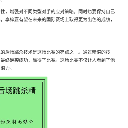
活性，增强对不同类型对手的应对策略，同时也要保持自己
熟，李梓嘉有望在未来的国际赛场上取得更为出色的成绩，
他的后场跳杀技术是这场比赛的亮点之一。通过精湛的技
嘉最终逆袭成功，赢得了比赛。这场比赛不仅让人看到了他
的潜力。