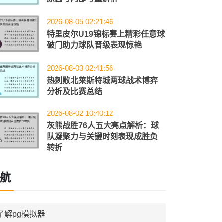
2026-08-05 02:21:46
特里皮尔U19锦标赛上精彩任意球
破门助力球队晋级表现惊艳
2026-08-03 02:41:56
热刺败北莱斯特城两球战术博弈
分析及比赛总结
2026-08-02 10:40:12
灰熊战胜76人五大亮点解析：球
队凝聚力与关键时刻表现成胜负
转折
航
了解pg模拟器