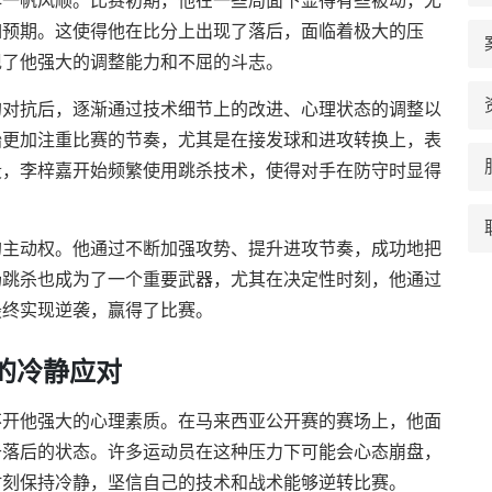
非一帆风顺。比赛初期，他在一些局面下显得有些被动，尤
如预期。这使得他在比分上出现了落后，面临着极大的压
现了他强大的调整能力和不屈的斗志。
的对抗后，逐渐通过技术细节上的改进、心理状态的调整以
始更加注重比赛的节奏，尤其是在接发球和进攻转换上，表
段，李梓嘉开始频繁使用跳杀技术，使得对手在防守时显得
的主动权。他通过不断加强攻势、提升进攻节奏，成功地把
场跳杀也成为了一个重要武器，尤其在决定性时刻，他通过
最终实现逆袭，赢得了比赛。
的冷静应对
不开他强大的心理素质。在马来西亚公开赛的赛场上，他面
于落后的状态。许多运动员在这种压力下可能会心态崩盘，
时刻保持冷静，坚信自己的技术和战术能够逆转比赛。