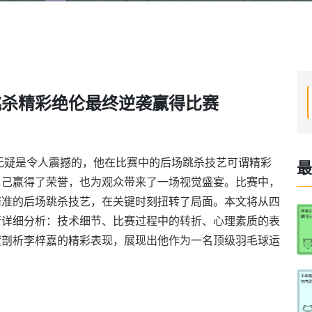
跳杀精彩绝伦最终逆袭赢得比赛
现无疑是令人震撼的，他在比赛中的后场跳杀技艺可谓精彩
最
自己赢得了荣誉，也为观众带来了一场视觉盛宴。比赛中，
精准的后场跳杀技艺，在关键时刻扭转了局面。本文将从四
行详细分析：技术细节、比赛过程中的转折、心理素质的表
度剖析李梓嘉的精彩表现，展现出他作为一名顶级羽毛球运