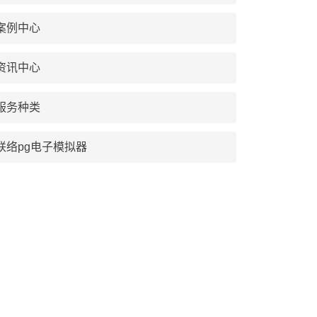
案例中心
资讯中心
服务种类
联络pg电子模拟器