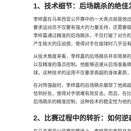
1、技术细节：后场跳杀的绝佳
李梓嘉在马来西亚公开赛中的一大亮点就是他
要求运动员不仅要有强大的力量支持，还需要
李梓嘉通过精准的后场跳杀，不仅打破了对方
产生极大的压迫感，使得对手在接球时几乎没
从技术角度来看，李梓嘉的后场跳杀并非简单
以及精准的落点控制。他能够迅速从后场准备
球。这种技术的运用不仅要求高超的身体素质
在对阵强敌时，李梓嘉的后场跳杀展现了他高
恰到好处，使得对手很难有效反击。而且，在
后场跳杀的精准控制，这种技术的稳定性为他
2、比赛过程中的转折：如何逆