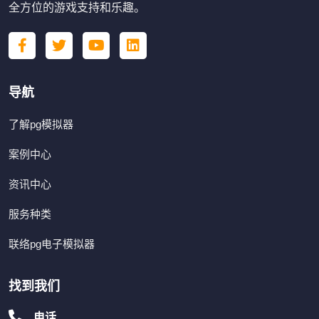
全方位的游戏支持和乐趣。
导航
了解pg模拟器
案例中心
资讯中心
服务种类
联络pg电子模拟器
找到我们
电话