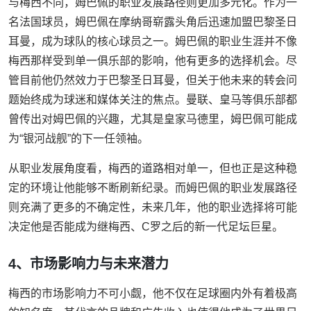
与梅西不同，姆巴佩的职业发展路径则更加多元化。作为一
名法国球员，姆巴佩在摩纳哥崭露头角后迅速加盟巴黎圣日
耳曼，成为球队的核心球员之一。姆巴佩的职业生涯并不像
梅西那样受到单一俱乐部的影响，他有更多的选择机会。尽
管目前他仍然效力于巴黎圣日耳曼，但关于他未来的转会问
题始终成为球迷和媒体关注的焦点。曼联、皇马等俱乐部都
曾传出对姆巴佩的兴趣，尤其是皇家马德里，姆巴佩可能成
为“银河战舰”的下一任领袖。
从职业发展角度看，梅西的道路相对单一，但也正是这种稳
定的环境让他能够不断刷新纪录。而姆巴佩的职业发展路径
则充满了更多的不确定性，未来几年，他的职业选择将可能
决定他是否能成为继梅西、C罗之后的新一代足坛巨星。
4、市场影响力与未来潜力
梅西的市场影响力不可小觑，他不仅在足球圈内外有着极高