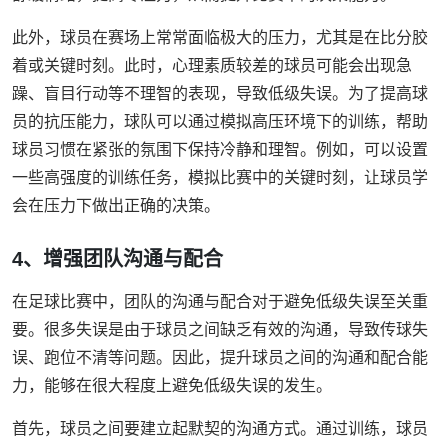
此外，球员在赛场上常常面临极大的压力，尤其是在比分胶
着或关键时刻。此时，心理素质较差的球员可能会出现急
躁、盲目行动等不理智的表现，导致低级失误。为了提高球
员的抗压能力，球队可以通过模拟高压环境下的训练，帮助
球员习惯在紧张的氛围下保持冷静和理智。例如，可以设置
一些高强度的训练任务，模拟比赛中的关键时刻，让球员学
会在压力下做出正确的决策。
4、增强团队沟通与配合
在足球比赛中，团队的沟通与配合对于避免低级失误至关重
要。很多失误是由于球员之间缺乏有效的沟通，导致传球失
误、跑位不清等问题。因此，提升球员之间的沟通和配合能
力，能够在很大程度上避免低级失误的发生。
首先，球员之间要建立起默契的沟通方式。通过训练，球员