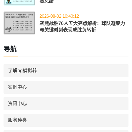
赛总结
2026-08-02 10:40:12
灰熊战胜76人五大亮点解析：球队凝聚力
与关键时刻表现成胜负转折
导航
了解pg模拟器
案例中心
资讯中心
服务种类