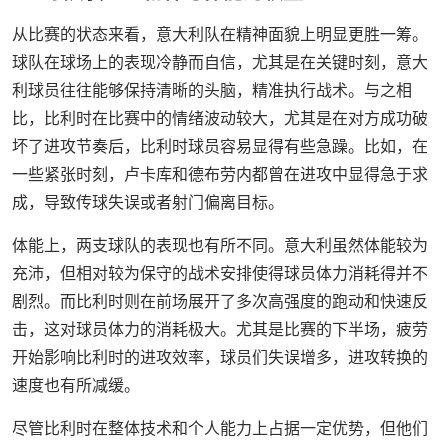
从比赛的状态来看，意大利队在精神面貌上明显更胜一筹。
球队在球场上的表现冷静而自信，尤其是在关键时刻，意大
利球员往往能够保持清晰的头脑，精准执行战术。与之相
比，比利时在比赛中的情绪波动较大，尤其是在对方成功破
坏了进攻节奏后，比利时球员容易显得有些急躁。比如，在
一些紧张时刻，卢卡库和德布劳内都曾在进攻中显得急于求
成，导致传球失误或者射门偏离目标。
体能上，两支球队的表现也有所不同。意大利虽然体能较为
充沛，但相对较为保守的战术安排使得球员体力消耗得并不
剧烈。而比利时则在前场展开了多次高强度的跑动和快速反
击，这对球员体力的消耗极大。尤其是比赛的下半场，疲劳
开始影响比利时的进攻效率，球员们失误增多，进攻转换的
速度也有所减缓。
尽管比利时在整体技术和个人能力上占据一定优势，但他们