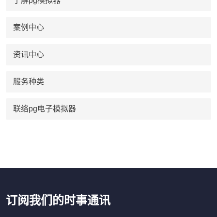
了解pg模拟器
案例中心
资讯中心
服务种类
联络pg电子模拟器
订阅我们的时事通讯