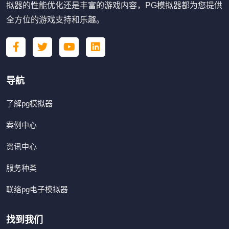
拟器的性能优化还是丰富的游戏内容，PG模拟器都为您提供
全方位的游戏支持和乐趣。
导航
了解pg模拟器
案例中心
资讯中心
服务种类
联络pg电子模拟器
找到我们