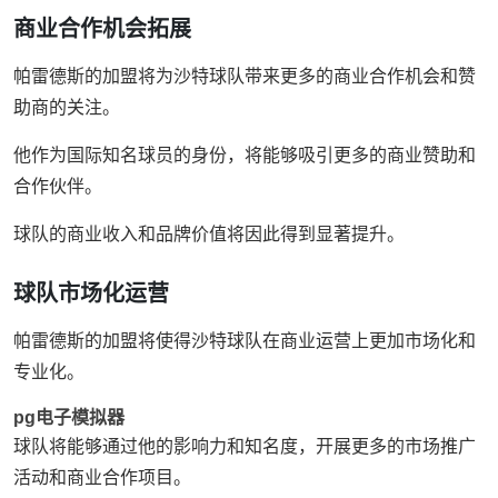
商业合作机会拓展
帕雷德斯的加盟将为沙特球队带来更多的商业合作机会和赞
助商的关注。
他作为国际知名球员的身份，将能够吸引更多的商业赞助和
合作伙伴。
球队的商业收入和品牌价值将因此得到显著提升。
球队市场化运营
帕雷德斯的加盟将使得沙特球队在商业运营上更加市场化和
专业化。
pg电子模拟器
球队将能够通过他的影响力和知名度，开展更多的市场推广
活动和商业合作项目。