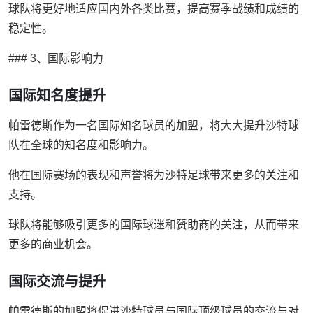
球队将更好地适应国内外各类比赛，提高赛季战绩和成绩的
稳定性。
### 3、国际影响力
国际知名度提升
帕雷德斯作为一名国际知名球员的加盟，将大大提升沙特球
队在全球的知名度和影响力。
他在国际赛场的表现和声誉将为沙特足球带来更多的关注和
支持。
球队将能够吸引更多的国际球迷和赞助商的关注，从而带来
更多的商业机会。
国际交流与提升
帕雷德斯的加盟将促进沙特球员与国际顶级球员的交流与对