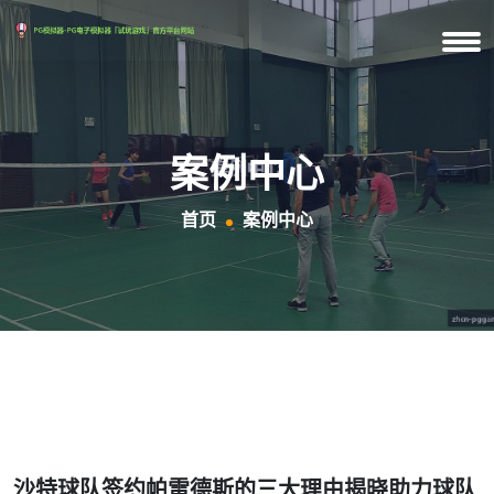
案例中心
首页
案例中心
沙特球队签约帕雷德斯的三大理由揭晓助力球队