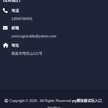
找到我们
电话
13594780491
邮箱
unrecognizable@yahoo.com
地址
南昌市甩坟山121号
Copyright © 2026 - All Rights Reserved
pg模拟器试玩入口
.
SiteMap