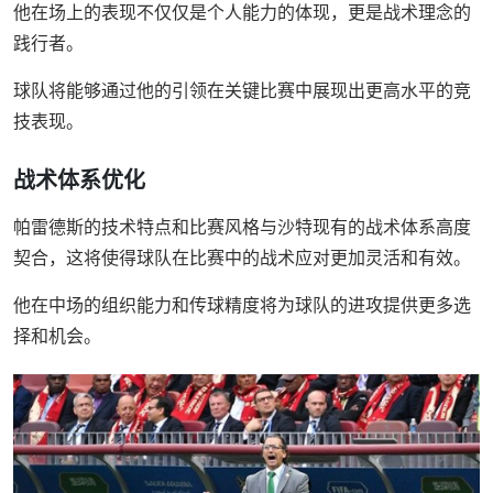
他在场上的表现不仅仅是个人能力的体现，更是战术理念的
践行者。
球队将能够通过他的引领在关键比赛中展现出更高水平的竞
技表现。
战术体系优化
帕雷德斯的技术特点和比赛风格与沙特现有的战术体系高度
契合，这将使得球队在比赛中的战术应对更加灵活和有效。
他在中场的组织能力和传球精度将为球队的进攻提供更多选
择和机会。