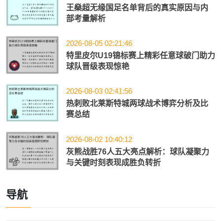
王燊超无缘国足名单背后的真实原因与内
部考量解析
2026-08-05 02:21:46
特里皮尔U19锦标赛上精彩任意球破门助力
球队晋级表现惊艳
2026-08-03 02:41:56
热刺败北莱斯特城两球战术博弈分析及比
赛总结
2026-08-02 10:40:12
灰熊战胜76人五大亮点解析：球队凝聚力
与关键时刻表现成胜负转折
导航