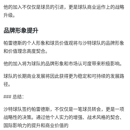
他的加入不仅仅是球员的引进，更是球队商业运作上的战略
升级。
品牌形象提升
帕雷德斯的个人形象和球员价值观将与沙特球队的品牌形象
和价值理念高度契合。
他的加入将为球队的品牌形象和市场认可度带来积极影响。
球队的长期商业发展将因此获得更为稳定和可持续的发展路
径。
### 总结：
沙特球队签约帕雷德斯，不仅仅是一笔球员转会，更是一项
战略性的决策。通过他个人实力的增强、战术风格的契合、
国际影响力的提升和商业价值的