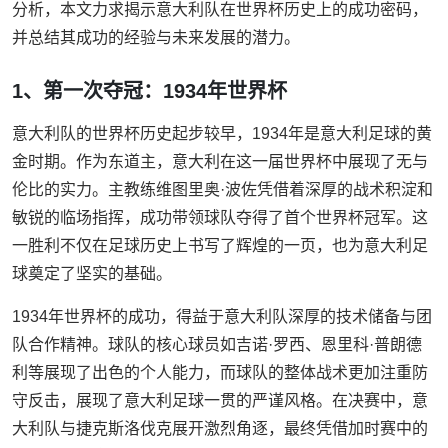
分析，本文力求揭示意大利队在世界杯历史上的成功密码，
并总结其成功的经验与未来发展的潜力。
1、第一次夺冠：1934年世界杯
意大利队的世界杯历史起步较早，1934年是意大利足球的黄
金时期。作为东道主，意大利在这一届世界杯中展现了无与
伦比的实力。主教练维图里奥·波佐凭借着深厚的战术积淀和
敏锐的临场指挥，成功带领球队夺得了首个世界杯冠军。这
一胜利不仅在足球历史上书写了辉煌的一页，也为意大利足
球奠定了坚实的基础。
1934年世界杯的成功，得益于意大利队深厚的技术储备与团
队合作精神。球队的核心球员如吉诺·罗西、恩里科·普朗德
利等展现了出色的个人能力，而球队的整体战术更加注重防
守反击，展现了意大利足球一贯的严谨风格。在决赛中，意
大利队与捷克斯洛伐克展开激烈角逐，最终凭借加时赛中的