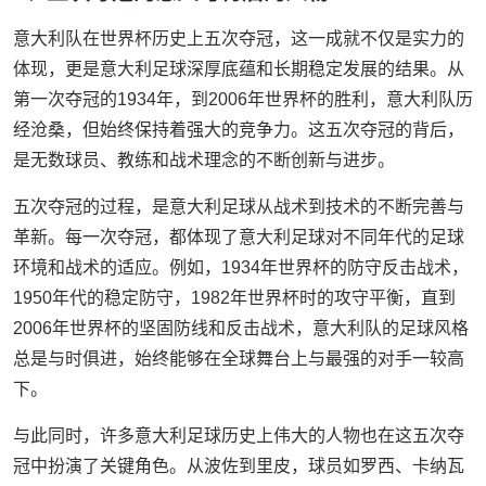
意大利队在世界杯历史上五次夺冠，这一成就不仅是实力的
体现，更是意大利足球深厚底蕴和长期稳定发展的结果。从
第一次夺冠的1934年，到2006年世界杯的胜利，意大利队历
经沧桑，但始终保持着强大的竞争力。这五次夺冠的背后，
是无数球员、教练和战术理念的不断创新与进步。
五次夺冠的过程，是意大利足球从战术到技术的不断完善与
革新。每一次夺冠，都体现了意大利足球对不同年代的足球
环境和战术的适应。例如，1934年世界杯的防守反击战术，
1950年代的稳定防守，1982年世界杯时的攻守平衡，直到
2006年世界杯的坚固防线和反击战术，意大利队的足球风格
总是与时俱进，始终能够在全球舞台上与最强的对手一较高
下。
与此同时，许多意大利足球历史上伟大的人物也在这五次夺
冠中扮演了关键角色。从波佐到里皮，球员如罗西、卡纳瓦