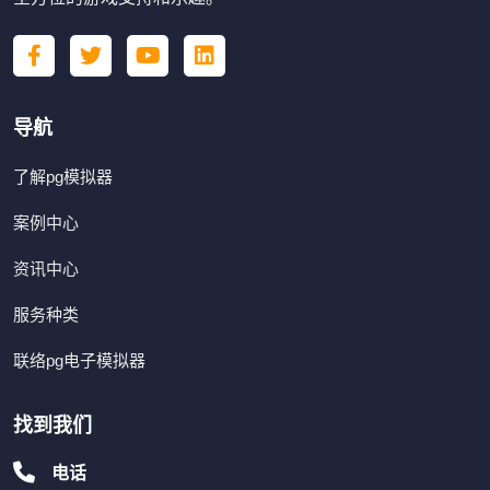
导航
了解pg模拟器
案例中心
资讯中心
服务种类
联络pg电子模拟器
找到我们
电话