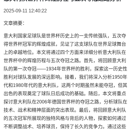
2025-09-11 12:40:22
文章摘要：
意大利国家足球队是世界杯历史上的一支传统强队，五次夺
得世界杯冠军的辉煌成就，见证了这支球队在世界足球舞台
上的卓越地位。本文将通过四个方面来详细分析意大利队在
世界杯中的辉煌历程与五次夺冠之路。首先，将回顾意大利
队的第一次夺冠——1934年世界杯的胜利，探索这一历史性
胜利对球队发展的深远影响。接着，我们将深入分析1950年
代和1980年代的意大利队，这两个时期虽然未能夺冠，但其
出色的表现奠定了球队日后成功的基础。随后，本文将重点
探讨意大利队在2006年德国世界杯的夺冠之路，分析球队在
技术、战术和精神层面的突出表现。最后，将回顾意大利队
的五次冠军所展现的独特风格与背后的人物，探索如何通过
不断调整战术、培养球员，保持了长久的竞争力。通过这些