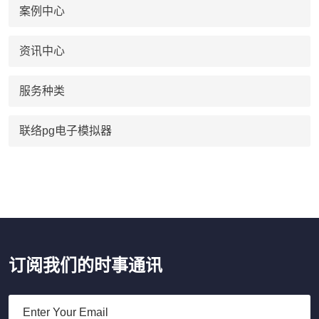
案例中心
资讯中心
服务种类
联络pg电子模拟器
订阅我们的时事通讯