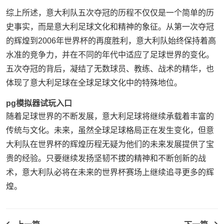
综上所述，意大利队五次夺冠的历程不仅仅是一个简单的历
史事实，而是意大利足球文化和精神的象征。从第一次夺冠
的辉煌到2006年世界杯的再度胜利，意大利队始终保持着高
水准的竞争力，并在不同的年代中适应了足球世界的变化。
五次夺冠的背后，凝结了无数球员、教练、战术的精华，也
体现了意大利足球在全球足球文化中的特殊地位。
pg模拟器试玩入口
随着足球世界的不断发展，意大利足球将继续承载着丰富的
传统与文化。未来，虽然全球足球格局正在发生变化，但意
大利队在世界杯的辉煌历程无疑为他们的未来发展提供了宝
贵的经验。只要继续发扬坚韧不拔的精神和不断创新的战
术，意大利队必将在未来的世界杯赛场上继续追寻更多的辉
煌。