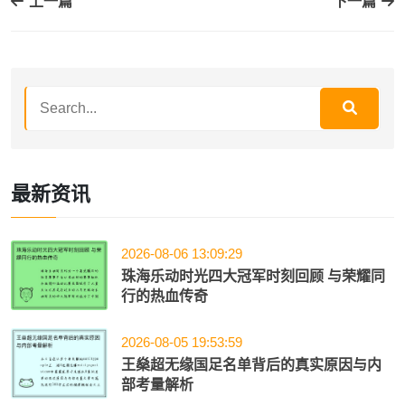
上一篇
下一篇
最新资讯
2026-08-06 13:09:29
珠海乐动时光四大冠军时刻回顾 与荣耀同
行的热血传奇
2026-08-05 19:53:59
王燊超无缘国足名单背后的真实原因与内
部考量解析