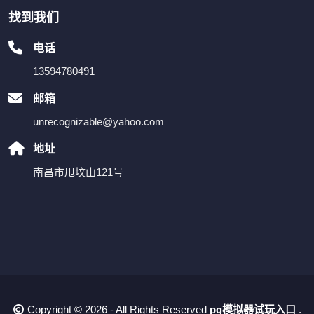
找到我们
电话
13594780491
邮箱
unrecognizable@yahoo.com
地址
南昌市甩坟山121号
Copyright © 2026 - All Rights Reserved
pg模拟器试玩入口
.