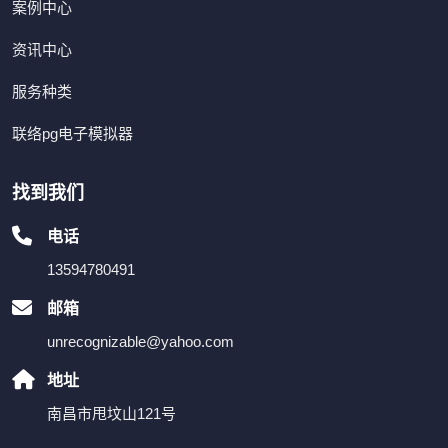
案例中心
资讯中心
服务种类
联络pg电子模拟器
找到我们
电话
13594780491
邮箱
unrecognizable@yahoo.com
地址
南昌市甩坟山121号