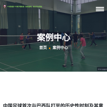
案例中心
首页
案例中心
中国足球首次与巴西队打平的历史性时刻及其意