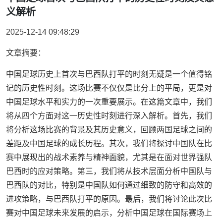
义解析
2025-12-14 09:48:29
文章摘要：
中国足球历史上首次与巴西队打平的时刻无疑是一个值得铭
记的历史性时刻。这场比赛不仅仅是比分上的平局，更是对
中国足球水平和实力的一次重要展示。在这篇文章中，我们
将从四个方面对这一历史性时刻进行深入解析。首先，我们
将分析这场比赛的背景及其历史意义，回顾两国足球之间的
差距及中国足球的成长历程。其次，我们将探讨中国队在比
赛中展现出的战术素养与精神面貌，尤其是在面对世界强队
巴西时的应对策略。第三，我们将从技术层面分析中国队与
巴西队的对比，特别是中国队如何通过细致的防守和高效的
进攻策略，与巴西队打平的原因。最后，我们将讨论此次比
赛对中国足球未来发展的启示，分析中国足球在国际赛场上