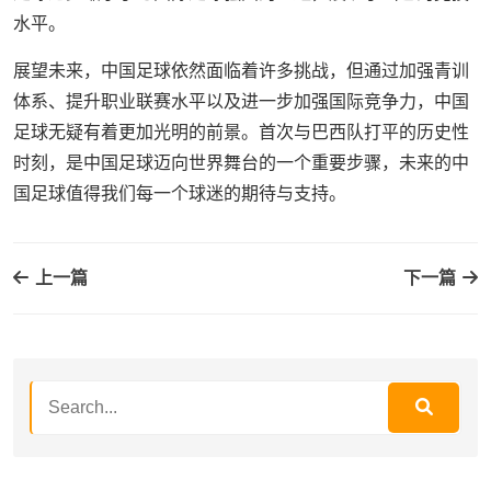
水平。
展望未来，中国足球依然面临着许多挑战，但通过加强青训
体系、提升职业联赛水平以及进一步加强国际竞争力，中国
足球无疑有着更加光明的前景。首次与巴西队打平的历史性
时刻，是中国足球迈向世界舞台的一个重要步骤，未来的中
国足球值得我们每一个球迷的期待与支持。
上一篇
下一篇