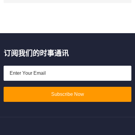
订阅我们的时事通讯
Subscribe Now