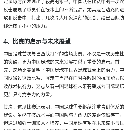
定位球方面表现出了较高的水平。中国队在比赛中的一次次
反击展现了球员们在技术上的不断提高，尤其是在边路的进
攻和反击中，打出了几次令人印象深刻的配合，给巴西队防
线造成了不小的压力。
4、比赛的启示与未来展望
中国足球首次与巴西队打平的这场比赛，不仅是一次历史性
的突破，更为中国足球的未来发展提供了重要的启示。首
先，这场比赛证明了中国足球在世界足球舞台上的潜力。中
国队通过这场比赛，展示了自己在面对强敌时的抗压能力以
及战术执行力，这意味着中国足球在未来有望成为国际足坛
更加具有竞争力的力量。
其次，这场比赛还表明，中国足球需要继续注重青训体系的
建设。虽然在技战术层面中国队与巴西队的差距依然存在，
但通过加强青训和人才培养，中国足球有望在未来缩小与世