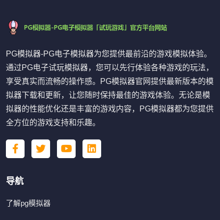
PG模拟器-PG电子模拟器为您提供最前沿的游戏模拟体验。
通过PG电子试玩模拟器，您可以先行体验各种游戏的玩法，
享受真实而流畅的操作感。PG模拟器官网提供最新版本的模
拟器下载和更新，让您随时保持最佳的游戏体验。无论是模
拟器的性能优化还是丰富的游戏内容，PG模拟器都为您提供
全方位的游戏支持和乐趣。
导航
了解pg模拟器