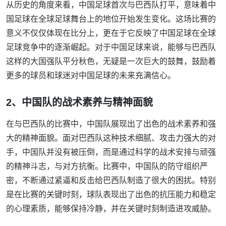
从历史的角度来看，中国足球首次与巴西队打平，意味着中
国足球在全球足球舞台上的地位开始发生变化。这场比赛的
意义不仅仅体现在比分上，更在于它反映了中国足球在全球
足球竞争中的逐渐崛起。对于中国足球来说，能够与巴西队
这样的大国强队平分秋色，无疑是一次巨大的鼓舞，鼓励着
更多的球员和球迷对中国足球的未来充满信心。
2、中国队的战术素养与精神面貌
在与巴西队的比赛中，中国队展现出了出色的战术素养和强
大的精神面貌。面对巴西队这种技术细腻、攻击力强大的对
手，中国队并没有被压倒，而是通过科学的战术安排与顽强
的精神斗志，与对方抗衡。比赛中，中国队的防守组织严
密，不断通过紧逼和反击给巴西队制造了很大的困扰。特别
是在比赛的关键时刻，球队表现出了出色的抗压能力和稳定
的心理素质，能够保持冷静，并在关键时刻制造进攻威胁。