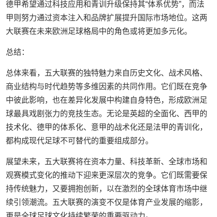
德甲希望通过科技应用和青训升级保持其“体系优势”，而法
甲则努力通过资本注入和品牌扩展提升国际市场地位。这两
大联赛在未来欧洲足球格局中的角色或将更加多元化。
总结：
总体来看，五大联赛的独特魅力来自历史文化、战术风格、
商业结构与时代趋势等多维因素的共同作用。它们既在竞争
中彼此影响，也在差异化发展中构建自身特色，形成欧洲足
球最具戏剧张力的竞技生态。无论是英超的全面化、西甲的
技术化、德甲的体系化、意甲的战术化还是法甲的青训化，
都构成现代足球不可替代的重要组成部分。
展望未来，五大联赛将在资本力量、科技革新、全球市场和
观赛模式变化的推动下迎来更深层次的竞争。它们既需要保
持传统魅力，又要拥抱创新，以在激烈的全球体育市场中继
续引领潮流。五大联赛的演变不仅是体育产业发展的缩影，
更是全球足球文化持续繁荣的重要驱动力。