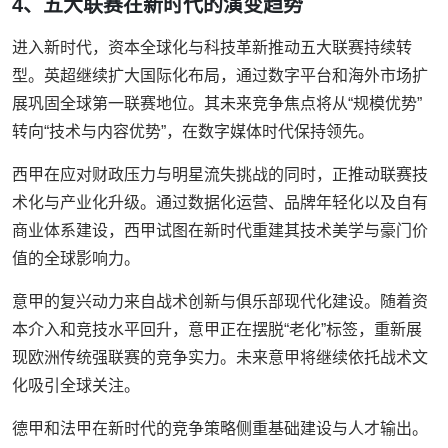
4、五大联赛在新时代的演变趋势
进入新时代，资本全球化与科技革新推动五大联赛持续转
型。英超继续扩大国际化布局，通过数字平台和海外市场扩
展巩固全球第一联赛地位。其未来竞争焦点将从“规模优势”
转向“技术与内容优势”，在数字媒体时代保持领先。
西甲在应对财政压力与明星流失挑战的同时，正推动联赛技
术化与产业化升级。通过数据化运营、品牌年轻化以及自有
商业体系建设，西甲试图在新时代重建其技术美学与豪门价
值的全球影响力。
意甲的复兴动力来自战术创新与俱乐部现代化建设。随着资
本介入和竞技水平回升，意甲正在摆脱“老化”标签，重新展
现欧洲传统强联赛的竞争实力。未来意甲将继续依托战术文
化吸引全球关注。
德甲和法甲在新时代的竞争策略侧重基础建设与人才输出。