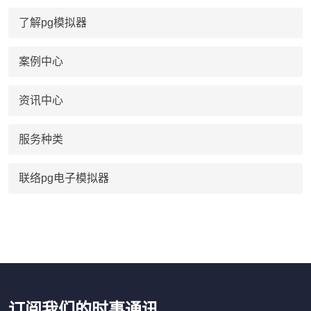
了解pg模拟器
案例中心
资讯中心
服务种类
联络pg电子模拟器
订阅我们的时事通讯