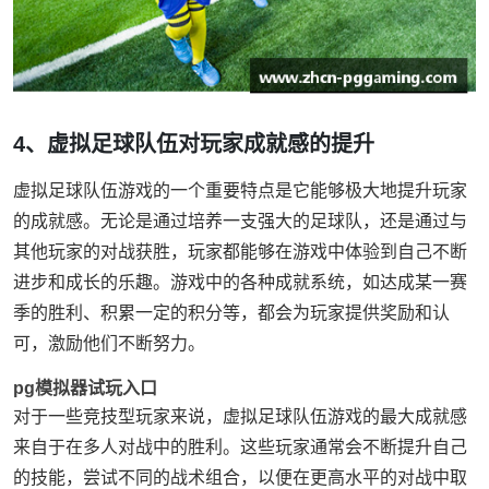
4、虚拟足球队伍对玩家成就感的提升
虚拟足球队伍游戏的一个重要特点是它能够极大地提升玩家
的成就感。无论是通过培养一支强大的足球队，还是通过与
其他玩家的对战获胜，玩家都能够在游戏中体验到自己不断
进步和成长的乐趣。游戏中的各种成就系统，如达成某一赛
季的胜利、积累一定的积分等，都会为玩家提供奖励和认
可，激励他们不断努力。
pg模拟器试玩入口
对于一些竞技型玩家来说，虚拟足球队伍游戏的最大成就感
来自于在多人对战中的胜利。这些玩家通常会不断提升自己
的技能，尝试不同的战术组合，以便在更高水平的对战中取