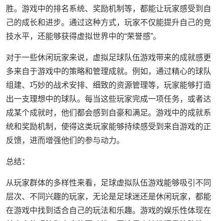
胜。游戏中的排名系统、奖励机制等，都能让玩家感受到自
己的成长和进步。通过这种方式，玩家不仅能提升自己的竞
技水平，还能够获得虚拟世界中的“荣誉感”。
对于一些休闲玩家来说，虚拟足球队伍游戏带来的成就感更
多来自于游戏中的策略和管理成就。例如，通过精心的球队
组建、巧妙的战术安排、细致的资源管理等，玩家能够打造
出一支理想中的球队。每当这些玩家完成一项任务，或者达
成某个成就时，他们都会感到自豪和满足。游戏中的成就系
统和奖励机制，使得这类玩家能够持续感受到来自游戏的正
反馈，进而增强他们的参与动力。
总结：
从玩家群体的多样性来看，足球虚拟队伍游戏能够吸引不同
层次、不同兴趣的玩家，无论是足球迷还是休闲玩家，都能
在游戏中找到适合自己的玩法和乐趣。游戏的娱乐性体现在