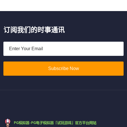
订阅我们的时事通讯
Subscribe Now