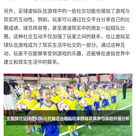
另外，足球虚拟队伍游戏中的一些社交功能也增加了游戏与
现实的互动性。例如，玩家可以通过社交平台分享自己的比
赛成绩、球员阵容等，甚至邀请现实中的朋友一起组队比
赛。这种社交互动不仅加强了玩家之间的联系，也让虚拟足
球队伍游戏成为了现实生活中社交的一部分。通过这种互
动，玩家不仅能够享受到游戏的乐趣，还能够在虚拟世界中
建立和现实生活中的联系。