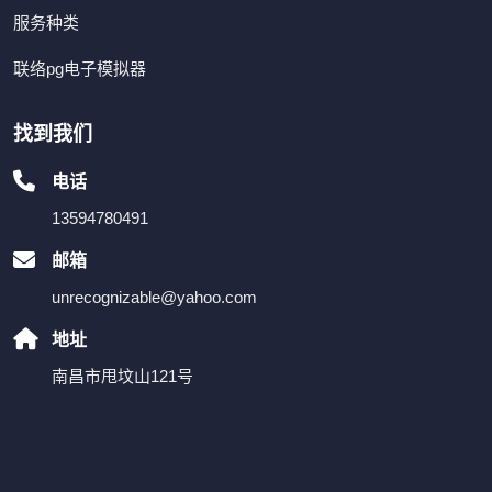
服务种类
联络pg电子模拟器
找到我们
电话
13594780491
邮箱
unrecognizable@yahoo.com
地址
南昌市甩坟山121号