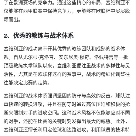
了在欧洲赛场的竞争力。通过这些精心的布局，塞维利亚不
仅能够在西甲联赛中保持竞争力，更能够在欧联杯中屡屡脱
颖而出。
2、优秀的教练与战术体系
塞维利亚的成功离不开其优秀的教练团队和成熟的战术体
系。自从尤尔根·克洛普、安东尼奥·穆奇、洛佩特吉等一批
顶级教练执掌球队以来，塞维利亚便注重战术的多样性与灵
活性，尤其是在欧联杯这样的赛事中，战术的精细化调整往
往能决定比赛的走势。
塞维利亚的战术体系强调坚固的防守与高效的反击。球队注
重快速的转换进攻，并且在防守时通过高位压迫和积极的抢
断来限制对手的进攻空间。这种战术风格不仅能够应对不同
的对手，还能在比赛的关键时刻发挥出最大的威胁。此外，
塞维利亚还擅长利用定位球和边路进攻，利用球员的技术特