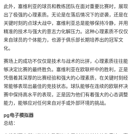
此外，塞维利亚的球员和教练团队在面对重要比赛时，展现
出了极强的心理素质。无论是在落后情况下的逆袭，还是在
关键时刻的点球大战中，塞维利亚总是能够保持冷静，并用
精准的技术与强大的意志力化解压力。这种心理素质不仅仅
来自球员的个体能力，也源于俱乐部长期培养出的冠军文
化。
赛场上的成功不仅仅是技术与战术的比拼，心理素质往往能
够决定比赛的最终胜负。塞维利亚在欧联杯中的胜利，正是
凭借着其深厚的比赛经验和强大的心理素质，在关键时刻经
常能够表现出最佳的竞技状态。球队能够在连续的欧联杯决
赛中保持高水平的表现，正是因为他们有着强大的心态调整
能力，能够应对任何来自对手或外部环境的挑战。
pg电子模拟器
总结：