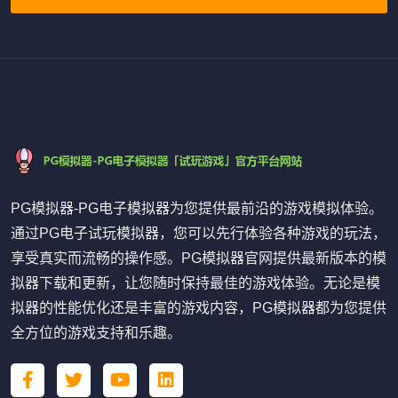
PG模拟器-PG电子模拟器为您提供最前沿的游戏模拟体验。
通过PG电子试玩模拟器，您可以先行体验各种游戏的玩法，
享受真实而流畅的操作感。PG模拟器官网提供最新版本的模
拟器下载和更新，让您随时保持最佳的游戏体验。无论是模
拟器的性能优化还是丰富的游戏内容，PG模拟器都为您提供
全方位的游戏支持和乐趣。