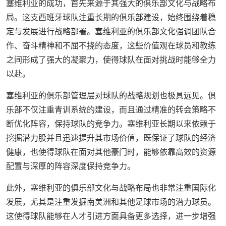
塞维利亚的成功，首先来源于其强大的俱乐部文化与战略布
局。这支西班牙球队注重长期的俱乐部建设，始终围绕着稳
定与发展进行战略部署。塞维利亚的俱乐部文化强调团队合
作、奋斗精神和不屈不挠的态度，这些价值观在球员和教练
之间形成了强大的凝聚力，使得球队在面对挑战时能够全力
以赴。
塞维利亚的俱乐部管理层对球队的战略规划也极具远见。俱
乐部不仅注重青训系统的建设，而且通过精准的转会策略不
断优化阵容，保持球队的竞争力。塞维利亚长期以来依赖于
挖掘潜力股并且迅速提升其市场价值，既保证了球队的经济
健康，也使得球队在面对其他豪门时，能够依靠高效的资源
配置与深厚的阵容深度保持竞争力。
此外，塞维利亚的俱乐部文化与战略布局也非常注重国际化
发展，尤其是注重发掘南美洲和其他足球市场的潜力球员。
这使得球队能够在人才引进方面具备更多选择，进一步增强