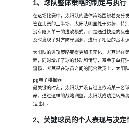
1、球队整体策略的制定与执行
在这场比赛中，太阳队的整体策略围绕着充分
管在比赛的上半场，太阳队明显处于劣势，特
没有陷入单一的进攻模式，而是通过快速的反
及时发现了对方防守漏洞，进行了相应的战术
太阳队的进攻策略变得更加多元化，尤其是在
距，同时增加了球的移动和传导，避免了单打
流畅，尤其是在球员之间的配合默契上，太阳
pg电子模拟器
最关键的时刻，太阳队并没有过度依赖某一名
命。通过这样的战略调整，太阳队成功逆转局
定胜利。
2、关键球员的个人表现与决定