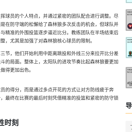
发挥球员的个人特点，并通过紧密的团队配合进行调整。尽
别是在防守端的松懈给了森林狼多次反击的机会，但球队并
击与精准的外围投篮逐步逼近比分。教练团队在半场结束后
调整，尤其是加强了对森林狼核心球员的限制。
第三节，他们开始利用中距离跳投和外线三分来拉开比分差
独斗的局面。整体上，太阳队的进攻节奏比起森林狼要更加
队做得更加出色。
球员的得分，而是通过多点开花的方式让对方防线疲于奔
势，最终在比赛的最后时刻凭借精准的投篮和紧密的防守锁
导
性时刻