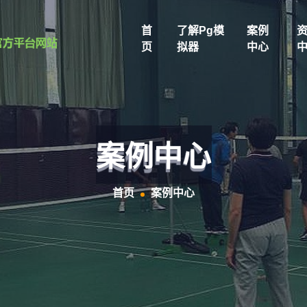
首
了解pg模
案例
页
拟器
中心
案例中心
首页
案例中心