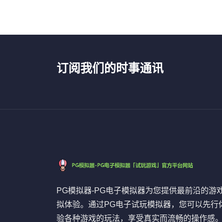
订阅我们的时事通讯
PG模拟器-PG电子模拟器为您提供最前沿的游
拟体验。通过PG电子试玩模拟器，您可以先行
验各种游戏的玩法，享受真实而流畅的操作感