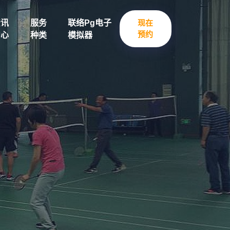
资讯
服务
联络pg电子
现在
预约
中心
种类
模拟器