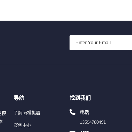
导航
找到我们
电话
了解pg模拟器
戏模
体
13594780491
案例中心
。