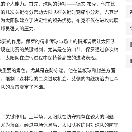
的个人能力。首先，球队的领袖——德文·布克，他在比
节的几次关键得分帮助太阳队在关键时刻缩小分差，尤其是
中为太阳队建立了决定性的领先优势。布克不仅在进攻端展
狼球员强大的压力。
重要的作用。保罗的精准传球与场上的指挥调度让太阳队
体现在比赛的关键时刻，尤其是在第四节，保罗通过多次精
保了太阳队在逆转过程中保持着高效的进攻表现。
关重要的角色，尤其是在防守端。他在篮板球和封盖方面
板，限制了森林狼的二次进攻机会。艾顿的内线统治力让森
阳队的反击奠定了基础。
挥了关键作用。上半场，太阳队在防守端存在较大的问题，
得尤为薄弱。经过中场休息后，太阳队教练组对球队的防守