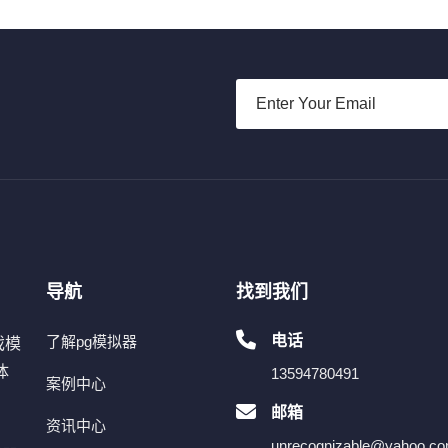
导航
找到我们
电话
了解pg模拟器
戏模
体
13594780491
案例中心
。
邮箱
资讯中心
unrecognizable@yahoo.c