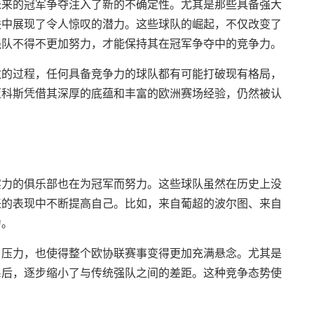
未来的冠军争夺注入了新的不确定性。尤其是那些具备强大
联中展现了令人惊叹的潜力。这些球队的崛起，不仅改变了
强队不得不更加努力，才能保持其在冠军争夺中的竞争力。
数的过程，任何具备竞争力的球队都有可能打破现有格局，
亚科斯凭借其深厚的底蕴和丰富的欧洲赛场经验，仍然被认
实力的俱乐部也在为冠军而努力。这些球队虽然在历史上没
来的表现中不断提高自己。比如，来自葡超的波尔图、来自
力。
了压力，也使得整个欧协联赛事变得更加充满悬念。尤其是
系后，逐步缩小了与传统强队之间的差距。这种竞争态势使