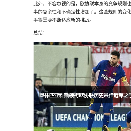
此外，不容忽视的是，欧协联本身的竞争规则
事的复杂性和不确定性增加了。这些规则的变
手将需要不断适应新的挑战。
总结：