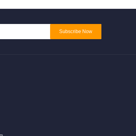
Subscribe Now
om