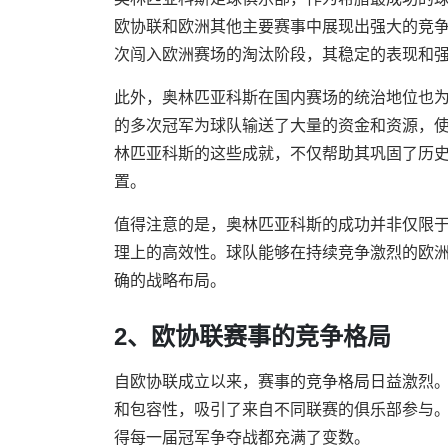
欧协联和欧洲其他主要赛事中展现出强大的竞争力
次闯入欧洲赛场的淘汰阶段，其稳定的表现和
此外，奥林匹亚科斯在国内赛场的统治地位也
的多次冠军为球队输送了大量的资金和资源，
林匹亚科斯的这些成就，不仅帮助其巩固了历
置。
值得注意的是，奥林匹亚科斯的成功并非仅限
理上的高效性。球队能够在持续竞争激烈的欧
确的战略布局。
2、欧协联赛事的竞争格局
自欧协联成立以来，赛事的竞争格局日益激烈
和包容性，吸引了来自不同联赛的俱乐部参与
得每一届冠军争夺战都充满了变数。