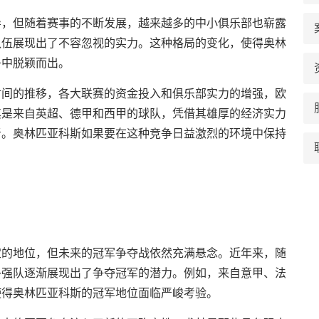
导，但随着赛事的不断发展，越来越多的中小俱乐部也崭露
队伍展现出了不容忽视的实力。这种格局的变化，使得奥林
争中脱颖而出。
时间的推移，各大联赛的资金投入和俱乐部实力的增强，欧
其是来自英超、德甲和西甲的球队，凭借其雄厚的经济实力
者。奥林匹亚科斯如果要在这种竞争日益激烈的环境中保持
定的地位，但未来的冠军争夺战依然充满悬念。近年来，随
多强队逐渐展现出了争夺冠军的潜力。例如，来自意甲、法
使得奥林匹亚科斯的冠军地位面临严峻考验。