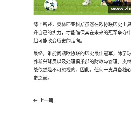
综上所述，奥林匹亚科斯虽然在欧协联历史上
升自己的实力，才能确保其在未来的冠军争夺
起可能改变历史的走向。
最终，谁能问鼎欧协联的历史最佳冠军，除了
养新兴球员以及处理俱乐部的财政与管理。奥
战依然是不可忽视的。因此，任何一支具备雄
史之巅。
上一篇