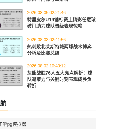
2026-08-05 02:21:46
特里皮尔U19锦标赛上精彩任意球
破门助力球队晋级表现惊艳
2026-08-03 02:41:56
热刺败北莱斯特城两球战术博弈
分析及比赛总结
2026-08-02 10:40:12
灰熊战胜76人五大亮点解析：球
队凝聚力与关键时刻表现成胜负
转折
航
了解pg模拟器