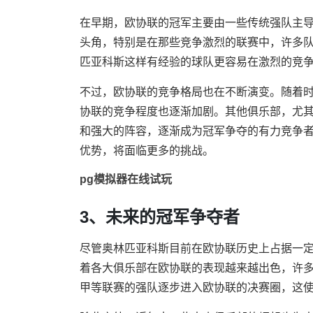
在早期，欧协联的冠军主要由一些传统强队主
头角，特别是在那些竞争激烈的联赛中，许多
匹亚科斯这样有经验的球队更容易在激烈的竞
不过，欧协联的竞争格局也在不断演变。随着
协联的竞争程度也逐渐加剧。其他俱乐部，尤
和强大的阵容，逐渐成为冠军争夺的有力竞争
优势，将面临更多的挑战。
pg模拟器在线试玩
3、未来的冠军争夺者
尽管奥林匹亚科斯目前在欧协联历史上占据一
着各大俱乐部在欧协联的表现越来越出色，许
甲等联赛的强队逐步进入欧协联的决赛圈，这