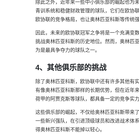
除此之外，近年来一些中小俱乐部的崛起也为
青训系统和稳健财政管理的球队，它们在欧协
欧协联的竞争格局，也让奥林匹亚科斯等传统
因此，未来的欧协联冠军之争将是一个充满变
挑战奥林匹亚科斯的历史地位。然而，奥林匹
为是最具争夺力的球队之一。
4、其他俱乐部的挑战
除了奥林匹亚科斯，欧协联中还有许多其他有
有像奥林匹亚科斯那样的长期优势，但在近年
荷甲的阿贾克斯等球队，都具备一定的竞争实
这些俱乐部的崛起，不仅给奥林匹亚科斯带来
一些新兴强队，在引进顶级球员和改进战术体
得奥林匹亚科斯不能掉以轻心。