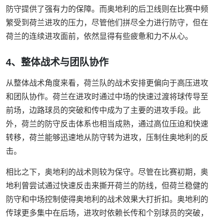
防守提供了强有力的保障。而奥地利的后卫线则在比赛中频
繁受到荷兰进攻的压力，尽管他们拼尽全力进行防守，但在
荷兰的连续进攻面前，依然显得有些疲惫和力不从心。
4、整体战术与团队协作
从整体战术角度来看，荷兰队的战术安排更偏向于高压进攻
和团队协作。荷兰在进攻时通过中场的快速过渡将球传导至
前场，边路球员的突破和传中成为了主要的进攻手段。此
外，荷兰的防守反击体系也相当成熟，通过高位压迫和快速
转移，荷兰能够迅速地从防守转为进攻，压制住奥地利的反
击。
相比之下，奥地利的战术则较为保守。尽管在比赛初期，奥
地利曾尝试通过快速反击来撕开荷兰的防线，但荷兰稳健的
防守和中场控制使得奥地利的战术效果大打折扣。奥地利的
传球更多集中在后场，进攻时依赖长传和个别球员的突破，