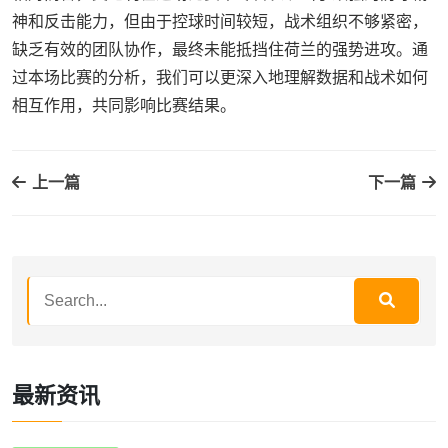
神和反击能力，但由于控球时间较短，战术组织不够紧密，
缺乏有效的团队协作，最终未能抵挡住荷兰的强势进攻。通
过本场比赛的分析，我们可以更深入地理解数据和战术如何
相互作用，共同影响比赛结果。
上一篇
下一篇
最新资讯