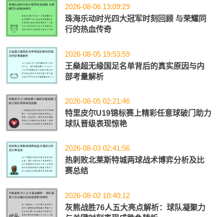
2026-08-06 13:09:29
珠海乐动时光四大冠军时刻回顾 与荣耀同
行的热血传奇
2026-08-05 19:53:59
王燊超无缘国足名单背后的真实原因与内
部考量解析
2026-08-05 02:21:46
特里皮尔U19锦标赛上精彩任意球破门助力
球队晋级表现惊艳
2026-08-03 02:41:56
热刺败北莱斯特城两球战术博弈分析及比
赛总结
2026-08-02 10:40:12
灰熊战胜76人五大亮点解析：球队凝聚力