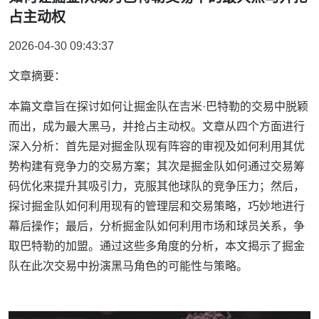
占主动权
2026-04-30 09:43:37
文章摘要：
本篇文章旨在探讨如何让掘金队在吉米·巴特勒的交易中脱颖
而出，成为最大黑马，并抢占主动权。文章从四个方面进行
深入分析：首先是对掘金队现有阵容的审视及如何利用其优
势构建有竞争力的交易方案；其次是掘金队如何通过交易筹
码优化来提升其吸引力，克服其他球队的竞争压力；然后，
探讨掘金队如何利用现有的管理层和交易策略，巧妙地进行
幕后操作；最后，分析掘金队如何利用市场和球员关系，争
取巴特勒的加盟。通过这些多角度的分析，本文揭示了掘金
队在此次交易中扮演黑马角色的可能性与策略。