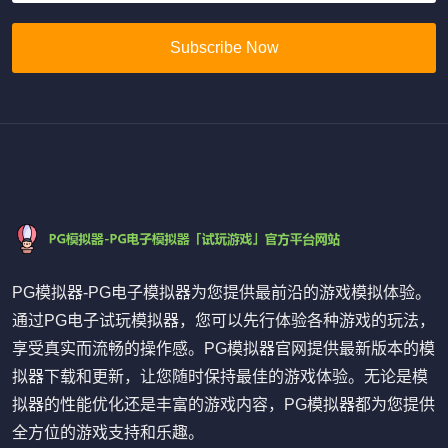
Subscribe Now
PG模拟器-PG电子模拟器为您提供最前沿的游戏模拟体验。
通过PG电子试玩模拟器，您可以先行体验各种游戏的玩法，
享受真实而流畅的操作感。PG模拟器官网提供最新版本的模
拟器下载和更新，让您随时保持最佳的游戏体验。无论是模
拟器的性能优化还是丰富的游戏内容，PG模拟器都为您提供
全方位的游戏支持和乐趣。