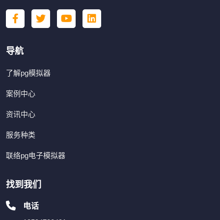
导航
了解pg模拟器
案例中心
资讯中心
服务种类
联络pg电子模拟器
找到我们
电话