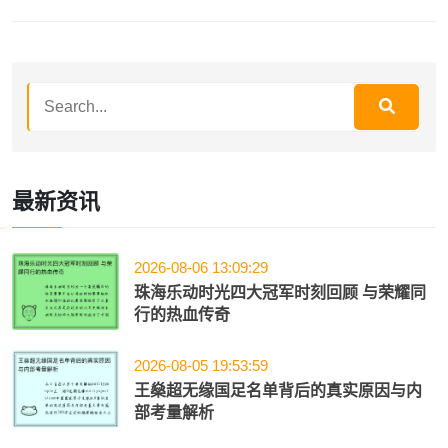
最新资讯
2026-08-06 13:09:29
珠海乐动时光四大冠军时刻回顾 与荣耀同
行的热血传奇
2026-08-05 19:53:59
王燊超无缘国足名单背后的真实原因与内
部考量解析