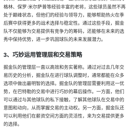
格林、保罗·米尔萨普等经验丰富的老将，这些球员虽然不再
处于巅峰状态，但他们的经验与领导力，能够帮助热火在季
后赛中获得更多的战术选择与稳定性。通过这些手段，掘金
队不仅能够为交易提供有竞争力的筹码，还能够在未来的选
秀中保持优势，进一步巩固球队的未来发展潜力。
3、巧妙运用管理层和交易策略
掘金队的管理层一直以高效和务实著称。通过对过去几年交
易历史的分析，掘金队在进行球队调整时，通常都能在众多
选项中做出最明智的选择。掘金队的管理层需要利用这一优
势，在巴特勒的交易中进行巧妙的幕后操作。一方面，他们
可以通过与其他球队的私下接触，了解其他球队在交易中的
意图和动向，从而掌握交易的主动权。另一方面，掘金队还
可以利用他们在薪资空间方面的灵活性，来为交易提供更多
的选择。