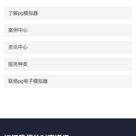
了解pg模拟器
案例中心
资讯中心
服务种类
联络pg电子模拟器