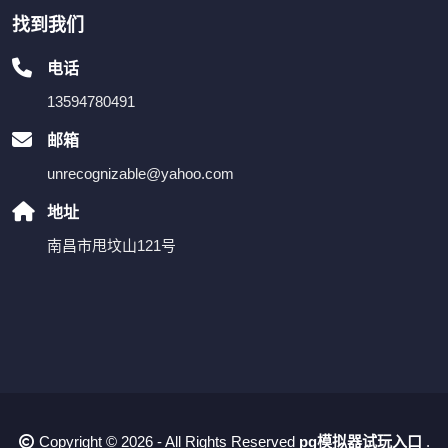
找到我们
电话
13594780491
邮箱
unrecognizable@yahoo.com
地址
南昌市甩坟山121号
Copyright © 2026 - All Rights Reserved
pg模拟器试玩入口
.