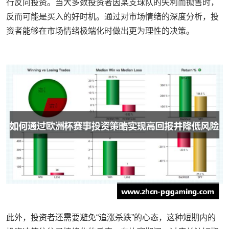
行反向投资。当大多数投资者因某支球队的失利而抛售时，
反而可能是买入的好时机。通过对市场情绪的深度分析，投
资者能够在市场情绪极端化时做出更为理性的决策。
此外，投资者还需要避免“追涨杀跌”的心态，这种短期内的