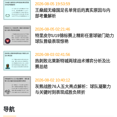
2026-08-05 19:53:59
王燊超无缘国足名单背后的真实原因与内
部考量解析
2026-08-05 02:21:46
特里皮尔U19锦标赛上精彩任意球破门助力
球队晋级表现惊艳
2026-08-03 02:41:56
热刺败北莱斯特城两球战术博弈分析及比
赛总结
2026-08-02 10:40:12
灰熊战胜76人五大亮点解析：球队凝聚力
与关键时刻表现成胜负转折
导航