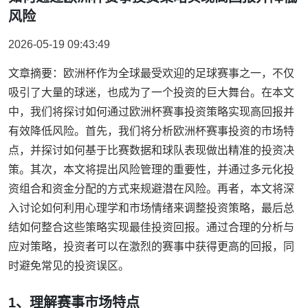
风险
2026-05-19 09:43:49
文章摘要：欧洲杯作为全球最受欢迎的足球赛事之一，不仅
吸引了大量的球迷，也成为了一个投资的巨大舞台。在本文
中，我们将探讨如何通过欧洲杯赛事投资策略实现高回报并
有效降低风险。首先，我们将分析欧洲杯赛事投资的市场特
点，并探讨如何基于比赛数据和球队表现做出精准的投资决
策。其次，本文将提出风险管理的重要性，并通过多元化投
资组合和资金分配的方式来规避潜在风险。再者，本文将深
入讨论如何利用心理学和市场情绪来调整投资策略，最后总
结如何整合这些策略实现最佳投资回报。通过合理的分析与
应对策略，投资者可以在激烈的赛事中获得更高的回报，同
时避免常见的投资误区。
1、理解赛事市场特点