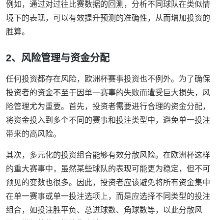
例如，通过对过往比赛数据的回测，分析不同球队在类似情
境下的表现，可以有效提升预测的准确性，从而增加投资的
胜算。
2、风险管理与资金分配
任何投资都存在风险，欧洲杯赛事投资也不例外。为了确保
投资者的资金不至于因单一赛事的失败而遭受巨大损失，风
险管理尤为重要。首先，投资者需要进行合理的资金分配，
将资金投入到多个不同的赛事和投注类型中，避免单一投注
带来的高风险。
其次，多元化的投资组合能够有效分散风险。在欧洲杯这样
的重大赛事中，虽然某些球队的表现可能更为稳定，但不可
预见的变数也很多。因此，投资者应该避免将所有资金集中
在单一赛事或单一投注选项上，而是应选择不同类型的投注
组合，如投注胜平负、总进球数、角球数等，以此分散风