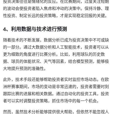
投资决策往往是情绪化的反应。在比赛期间，过度关注短期
的波动会使投资者陷入焦虑和冲动的决策中。保持冷静、理
性投资、制定长远的投资策略，才是实现稳定回报的关键。
4、利用数据与技术进行预测
随着技术的不断发展，数据分析已成为投资决策中不可或缺
的一部分。通过大数据分析和人工智能技术，投资者可以从
更为细致的角度进行比赛分析。比如，利用球队的历史数
据、球员的体能状况、天气等因素，结合模型预测，能够极
大地提升预测的准确性。
此外，技术手段还能够帮助投资者实时监控市场动态。在欧
洲杯赛事期间，市场的变动是非常迅速的，投资者需要时刻
跟踪比赛的进展和相关数据。通过自动化的投资工具，投资
者可以实时调整投资策略，抓住市场中的每一个机会。
然而，虽然技术分析能够提供很大帮助，但依然不能忽视人