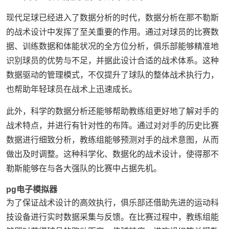
现代足球已经进入了数据分析的时代，数据分析在那不勒斯
的战术设计中发挥了至关重要的作用。通过对球员的比赛数
据、训练数据和体能状况的全方位分析，俱乐部能够精准地
识别球员的优势与不足，并据此设计合适的战术体系。这种
数据驱动的管理模式，不仅提升了球队的整体战术执行力，
也帮助年轻球员在战术上迅速成长。
此外，科学的数据分析还能够帮助教练组更好地了解对手的
战术特点，并进行有针对性的布阵。通过对对手的历史比赛
数据进行细致分析，教练组能够预测对手的战术意图，从而
做出及时调整。这种科学化、数据化的战术设计，使得那不
勒斯能够在与各大强队的比赛中占据先机。
pg电子模拟器
为了保证战术设计的高效执行，俱乐部还借助先进的运动科
技设备进行实时数据采集与反馈。在比赛过程中，教练组能