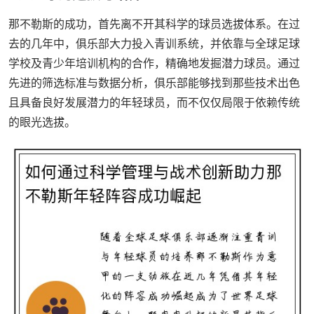
那不勒斯的成功，首先离不开其科学的球员选拔体系。在过
去的几年中，俱乐部大力投入青训系统，并依靠与全球足球
学校及青少年培训机构的合作，精确地发掘潜力球员。通过
先进的筛选标准与数据分析，俱乐部能够找到那些技术出色
且具备良好发展潜力的年轻球员，而不仅仅局限于依赖传统
的眼光选拔。