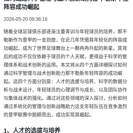
阵容成功崛起
2026-05-20 09:36:16
随着全球足球俱乐部逐渐注重青训与年轻球员的培养，那不
勒斯作为意甲的一支劲旅，在近几年凭借其年轻化的阵容成
功崛起，成为了世界足球舞台上一颗冉冉升起的新星。其背
后的成功不仅仅依赖于球员的个人天赋，更得益于科学的管
理体系和战术创新的运用。本文将从四个方面详细探讨如何
通过科学管理与战术创新助力那不勒斯年轻阵容的成功崛
起。这四个方面分别是：人才的选拔与培养、科学的数据分
析与战术设计、年轻球员的心理调节与成长、以及团队协作
与集体战术的强化。通过对这些领域的深入探讨，分析如何
通过系统化的管理与创新战略助力这支年轻队伍在竞争激烈
的意甲联赛中脱颖而出，成功实现其崛起。
1、人才的选拔与培养