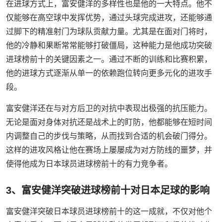
在进球方式上，富安健洋的多样性也是他的一大特点。他不
仅能够在高空球中发挥优势，通过头球完成进攻，还能够通
过脚下的精准射门为球队贡献力量。尤其是在面对门将时，
他的冷静和果断常常能够打破僵局，这种能力是他成功突破
进球榜前十的关键因素之一。通过不断的训练和比赛积累，
他的进球方式逐渐从单一的依赖跑位转向更多元化的进攻手
段。
富安健洋还在与对方后卫的对抗中表现出极强的抗压能力。
无论是面对身体对抗还是战术上的盯防，他都能够在短时间
内调整自己的步伐与策略，从而找到合适的机会破门得分。
这样的进攻风格让他在赛场上屡屡成为对方防线的噩梦，并
使得他成为日本球员进球榜前十的有力竞争者。
3、富安健洋突破进球榜前十对日本足球的影响
富安健洋突破日本球员进球榜前十的这一成就，不仅对他个