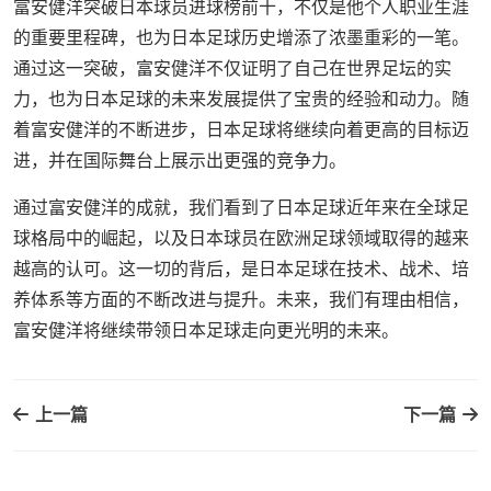
富安健洋突破日本球员进球榜前十，不仅是他个人职业生涯
的重要里程碑，也为日本足球历史增添了浓墨重彩的一笔。
通过这一突破，富安健洋不仅证明了自己在世界足坛的实
力，也为日本足球的未来发展提供了宝贵的经验和动力。随
着富安健洋的不断进步，日本足球将继续向着更高的目标迈
进，并在国际舞台上展示出更强的竞争力。
通过富安健洋的成就，我们看到了日本足球近年来在全球足
球格局中的崛起，以及日本球员在欧洲足球领域取得的越来
越高的认可。这一切的背后，是日本足球在技术、战术、培
养体系等方面的不断改进与提升。未来，我们有理由相信，
富安健洋将继续带领日本足球走向更光明的未来。
上一篇
下一篇