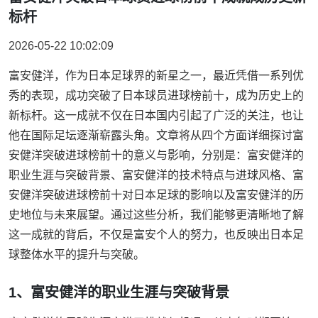
标杆
2026-05-22 10:02:09
富安健洋，作为日本足球界的新星之一，最近凭借一系列优
秀的表现，成功突破了日本球员进球榜前十，成为历史上的
新标杆。这一成就不仅在日本国内引起了广泛的关注，也让
他在国际足坛逐渐崭露头角。文章将从四个方面详细探讨富
安健洋突破进球榜前十的意义与影响，分别是：富安健洋的
职业生涯与突破背景、富安健洋的技术特点与进球风格、富
安健洋突破进球榜前十对日本足球的影响以及富安健洋的历
史地位与未来展望。通过这些分析，我们能够更清晰地了解
这一成就的背后，不仅是富安个人的努力，也反映出日本足
球整体水平的提升与突破。
1、富安健洋的职业生涯与突破背景