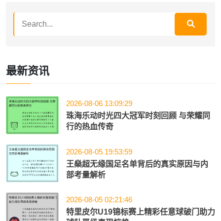
最新资讯
2026-08-06 13:09:29
珠海乐动时光四大冠军时刻回顾 与荣耀同
行的热血传奇
2026-08-05 19:53:59
王燊超无缘国足名单背后的真实原因与内
部考量解析
2026-08-05 02:21:46
特里皮尔U19锦标赛上精彩任意球破门助力