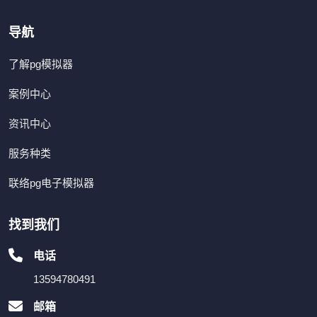
导航
了解pg模拟器
案例中心
资讯中心
服务种类
联络pg电子模拟器
找到我们
电话
13594780491
邮箱