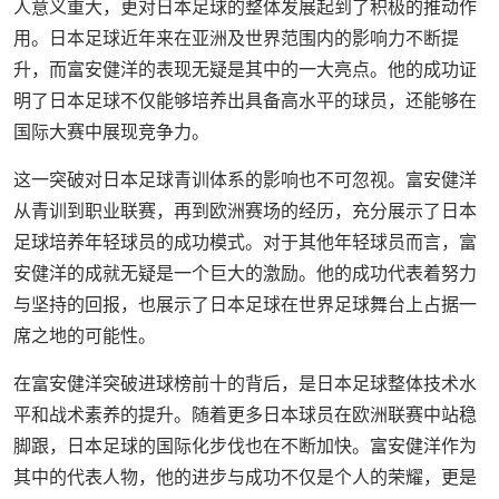
人意义重大，更对日本足球的整体发展起到了积极的推动作
用。日本足球近年来在亚洲及世界范围内的影响力不断提
升，而富安健洋的表现无疑是其中的一大亮点。他的成功证
明了日本足球不仅能够培养出具备高水平的球员，还能够在
国际大赛中展现竞争力。
这一突破对日本足球青训体系的影响也不可忽视。富安健洋
从青训到职业联赛，再到欧洲赛场的经历，充分展示了日本
足球培养年轻球员的成功模式。对于其他年轻球员而言，富
安健洋的成就无疑是一个巨大的激励。他的成功代表着努力
与坚持的回报，也展示了日本足球在世界足球舞台上占据一
席之地的可能性。
在富安健洋突破进球榜前十的背后，是日本足球整体技术水
平和战术素养的提升。随着更多日本球员在欧洲联赛中站稳
脚跟，日本足球的国际化步伐也在不断加快。富安健洋作为
其中的代表人物，他的进步与成功不仅是个人的荣耀，更是