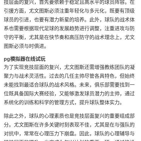
技层面的复兴，首先要依赖于稳定且高水平的球员阵容。在
引援方面，尤文图斯必须注重年轻化与多元化，既要有顶级
球员的引进，也要有潜力新星的培养。此外，球队的战术体
系也需要根据现代足球的发展趋势进行调整，注重进攻与防
守的平衡，尤其是在快节奏和高压防守的战术理念上，尤文
图斯必须与时俱进。
pg模拟器在线试玩
为了实现竞技层面的复兴，尤文图斯还需增强教练团队的凝
聚力与战术灵活性。过去的几任主帅尽管各具特色，但始终
未能找到最适合球队的战术风格。未来，俱乐部需要找到一
位既具备国际大赛经验，又能够激发球员潜力的主帅，通过
系统化的训练和科学的管理方式，提升球队整体实力。
除此之外，球队的心理素质也是竞技层面复兴的重要组成部
分。尤文图斯在许多关键时刻表现不佳，尤其是在与强队的
对抗中，常常在心理压力下崩盘。因此，球队的心理辅导与