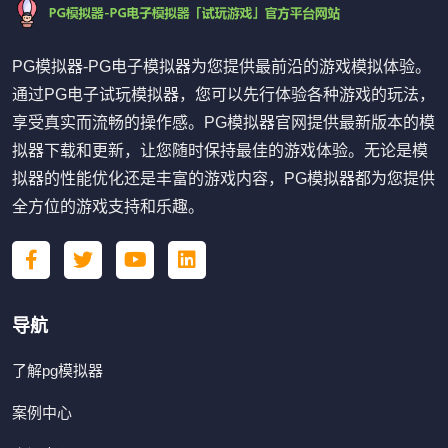
PG模拟器-PG电子模拟器为您提供最前沿的游戏模拟体验。
通过PG电子试玩模拟器，您可以先行体验各种游戏的玩法，
享受真实而流畅的操作感。PG模拟器官网提供最新版本的模
拟器下载和更新，让您随时保持最佳的游戏体验。无论是模
拟器的性能优化还是丰富的游戏内容，PG模拟器都为您提供
全方位的游戏支持和乐趣。
导航
了解pg模拟器
案例中心