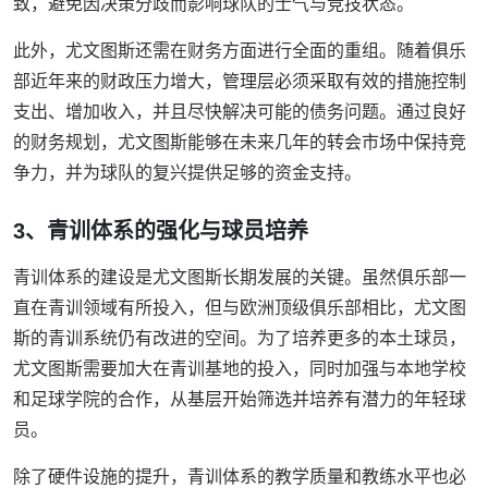
致，避免因决策分歧而影响球队的士气与竞技状态。
此外，尤文图斯还需在财务方面进行全面的重组。随着俱乐
部近年来的财政压力增大，管理层必须采取有效的措施控制
支出、增加收入，并且尽快解决可能的债务问题。通过良好
的财务规划，尤文图斯能够在未来几年的转会市场中保持竞
争力，并为球队的复兴提供足够的资金支持。
3、青训体系的强化与球员培养
青训体系的建设是尤文图斯长期发展的关键。虽然俱乐部一
直在青训领域有所投入，但与欧洲顶级俱乐部相比，尤文图
斯的青训系统仍有改进的空间。为了培养更多的本土球员，
尤文图斯需要加大在青训基地的投入，同时加强与本地学校
和足球学院的合作，从基层开始筛选并培养有潜力的年轻球
员。
除了硬件设施的提升，青训体系的教学质量和教练水平也必