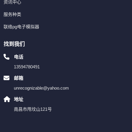
资讯中心
服务种类
联络pg电子模拟器
找到我们
电话
13594780491
邮箱
unrecognizable@yahoo.com
地址
南昌市甩坟山121号