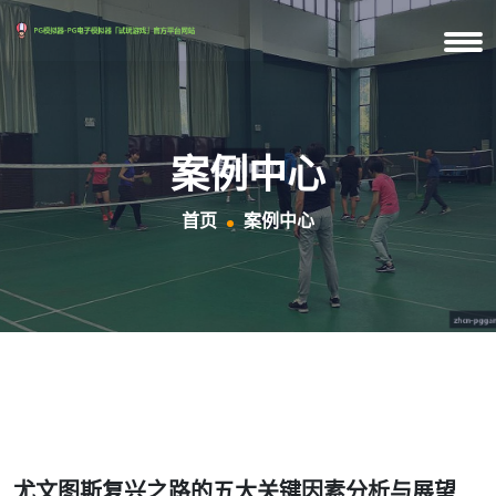
案例中心
首页
案例中心
尤文图斯复兴之路的五大关键因素分析与展望