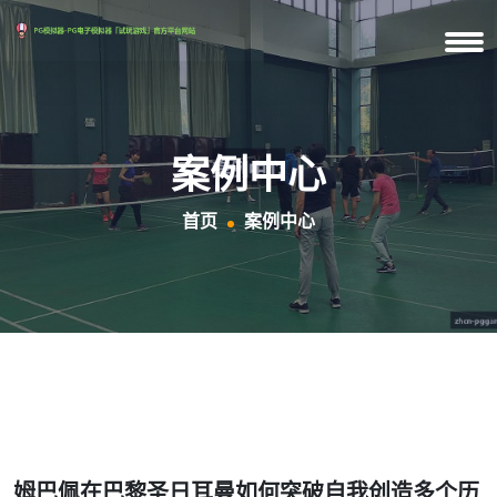
案例中心
首页
案例中心
姆巴佩在巴黎圣日耳曼如何突破自我创造多个历