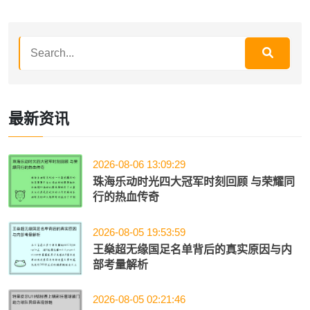
最新资讯
2026-08-06 13:09:29
珠海乐动时光四大冠军时刻回顾 与荣耀同
行的热血传奇
2026-08-05 19:53:59
王燊超无缘国足名单背后的真实原因与内
部考量解析
2026-08-05 02:21:46