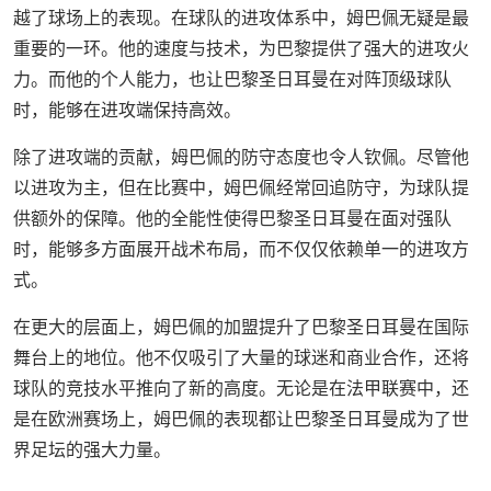
越了球场上的表现。在球队的进攻体系中，姆巴佩无疑是最
重要的一环。他的速度与技术，为巴黎提供了强大的进攻火
力。而他的个人能力，也让巴黎圣日耳曼在对阵顶级球队
时，能够在进攻端保持高效。
除了进攻端的贡献，姆巴佩的防守态度也令人钦佩。尽管他
以进攻为主，但在比赛中，姆巴佩经常回追防守，为球队提
供额外的保障。他的全能性使得巴黎圣日耳曼在面对强队
时，能够多方面展开战术布局，而不仅仅依赖单一的进攻方
式。
在更大的层面上，姆巴佩的加盟提升了巴黎圣日耳曼在国际
舞台上的地位。他不仅吸引了大量的球迷和商业合作，还将
球队的竞技水平推向了新的高度。无论是在法甲联赛中，还
是在欧洲赛场上，姆巴佩的表现都让巴黎圣日耳曼成为了世
界足坛的强大力量。