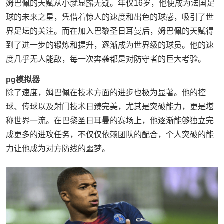
姆巴佩的天赋从小就显露无疑。年仅16岁，他便成为法国足
球的未来之星，凭借着惊人的速度和出色的球感，吸引了世
界足坛的关注。而在加入巴黎圣日耳曼后，姆巴佩的天赋得
到了进一步的锻炼和提升，逐渐成为世界级的球员。他的速
度几乎无人能敌，每一次奔袭都是对防守者的巨大考验。
pg模拟器
除了速度，姆巴佩在技术方面的进步也极为显著。他的控
球、传球以及射门技术日臻完美，尤其是突破能力，更是堪
称世界一流。在巴黎圣日耳曼的赛场上，他逐渐能够独立完
成更多的进攻任务，不仅仅依赖团队的配合，个人突破的能
力让他成为对方防线的噩梦。