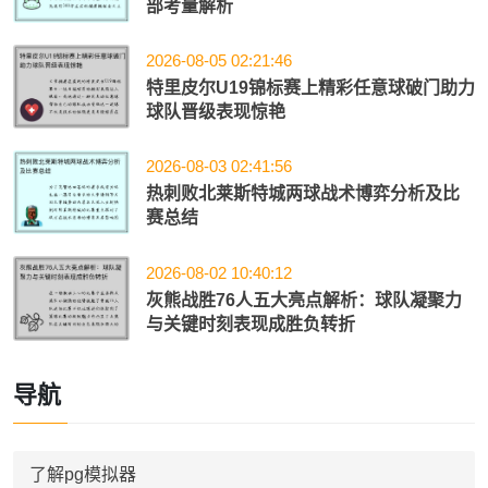
部考量解析
2026-08-05 02:21:46
特里皮尔U19锦标赛上精彩任意球破门助力
球队晋级表现惊艳
2026-08-03 02:41:56
热刺败北莱斯特城两球战术博弈分析及比
赛总结
2026-08-02 10:40:12
灰熊战胜76人五大亮点解析：球队凝聚力
与关键时刻表现成胜负转折
导航
了解pg模拟器