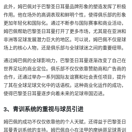
此外，姆巴佩对于巴黎圣日耳曼品牌形象的塑造发挥了积极
作用。他在场外的高调表现和鲜明个性，使得俱乐部的形象
更加年轻化和国际化。通过不断参与国际赛事和商业活动，
姆巴佩帮助巴黎圣日耳曼打开了更多市场，尤其是在亚洲和
非洲等足球发展潜力巨大的地区。可以说，姆巴佩不仅是球
场上的核心人物，还是俱乐部与全球球迷之间的重要纽带。
通过姆巴佩的全球影响力，巴黎圣日耳曼逐渐改变了自己在
世界足坛的商业定位。俱乐部不仅仅依靠赞助商和广告商的
合作，还通过举办一系列国际友谊赛和社会责任项目，提升
了其在全球足球文化中的话语权。这种商业化运作的成功，
使得巴黎圣日耳曼逐步向着未来的足球帝国迈进。
3、青训系统的重视与球员引进
姆巴佩的成功不仅仅依靠他的个人天赋，还得益于巴黎圣日
耳曼青训系统的支持。姆巴佩自小在法甲的摩纳哥足球青训