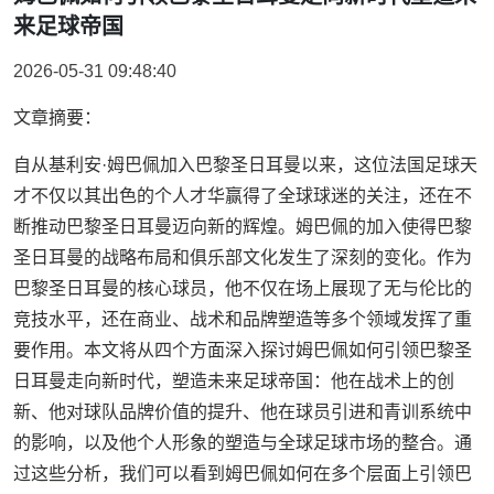
来足球帝国
2026-05-31 09:48:40
文章摘要：
自从基利安·姆巴佩加入巴黎圣日耳曼以来，这位法国足球天
才不仅以其出色的个人才华赢得了全球球迷的关注，还在不
断推动巴黎圣日耳曼迈向新的辉煌。姆巴佩的加入使得巴黎
圣日耳曼的战略布局和俱乐部文化发生了深刻的变化。作为
巴黎圣日耳曼的核心球员，他不仅在场上展现了无与伦比的
竞技水平，还在商业、战术和品牌塑造等多个领域发挥了重
要作用。本文将从四个方面深入探讨姆巴佩如何引领巴黎圣
日耳曼走向新时代，塑造未来足球帝国：他在战术上的创
新、他对球队品牌价值的提升、他在球员引进和青训系统中
的影响，以及他个人形象的塑造与全球足球市场的整合。通
过这些分析，我们可以看到姆巴佩如何在多个层面上引领巴