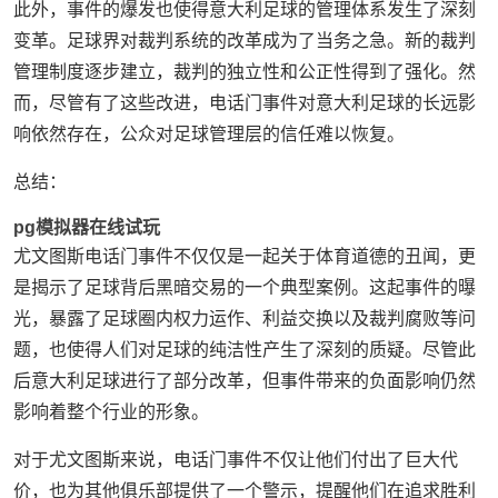
此外，事件的爆发也使得意大利足球的管理体系发生了深刻
变革。足球界对裁判系统的改革成为了当务之急。新的裁判
管理制度逐步建立，裁判的独立性和公正性得到了强化。然
而，尽管有了这些改进，电话门事件对意大利足球的长远影
响依然存在，公众对足球管理层的信任难以恢复。
总结：
pg模拟器在线试玩
尤文图斯电话门事件不仅仅是一起关于体育道德的丑闻，更
是揭示了足球背后黑暗交易的一个典型案例。这起事件的曝
光，暴露了足球圈内权力运作、利益交换以及裁判腐败等问
题，也使得人们对足球的纯洁性产生了深刻的质疑。尽管此
后意大利足球进行了部分改革，但事件带来的负面影响仍然
影响着整个行业的形象。
对于尤文图斯来说，电话门事件不仅让他们付出了巨大代
价，也为其他俱乐部提供了一个警示，提醒他们在追求胜利