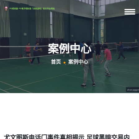
案例中心
首页
案例中心
尤文图斯电话门事件真相揭示 足球黑暗交易内