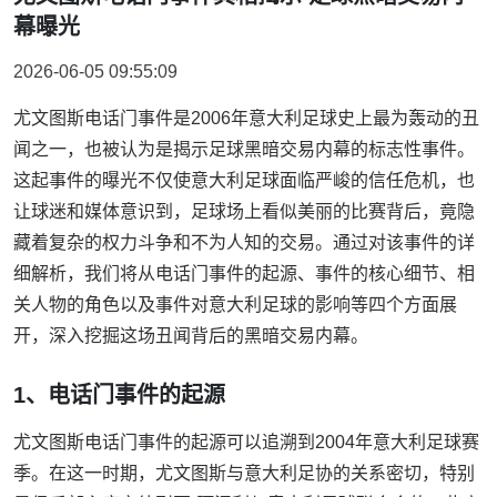
幕曝光
2026-06-05 09:55:09
尤文图斯电话门事件是2006年意大利足球史上最为轰动的丑
闻之一，也被认为是揭示足球黑暗交易内幕的标志性事件。
这起事件的曝光不仅使意大利足球面临严峻的信任危机，也
让球迷和媒体意识到，足球场上看似美丽的比赛背后，竟隐
藏着复杂的权力斗争和不为人知的交易。通过对该事件的详
细解析，我们将从电话门事件的起源、事件的核心细节、相
关人物的角色以及事件对意大利足球的影响等四个方面展
开，深入挖掘这场丑闻背后的黑暗交易内幕。
1、电话门事件的起源
尤文图斯电话门事件的起源可以追溯到2004年意大利足球赛
季。在这一时期，尤文图斯与意大利足协的关系密切，特别