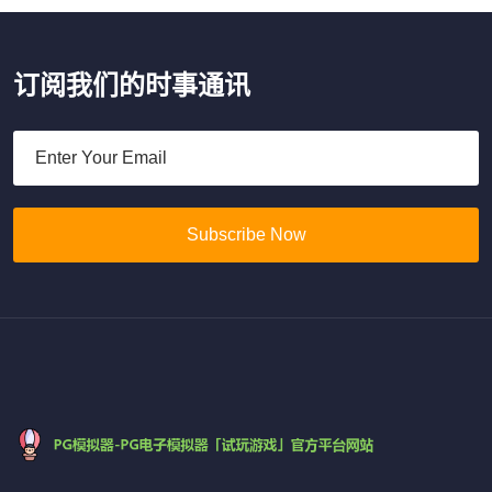
订阅我们的时事通讯
Subscribe Now