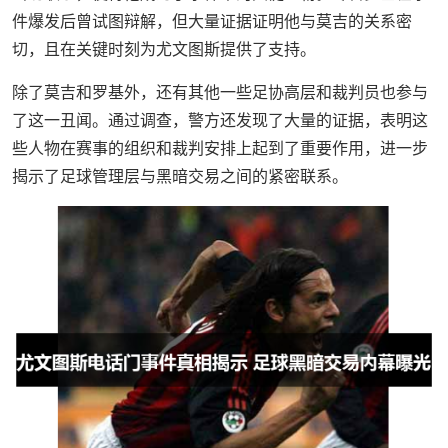
件爆发后曾试图辩解，但大量证据证明他与莫吉的关系密
切，且在关键时刻为尤文图斯提供了支持。
除了莫吉和罗基外，还有其他一些足协高层和裁判员也参与
了这一丑闻。通过调查，警方还发现了大量的证据，表明这
些人物在赛事的组织和裁判安排上起到了重要作用，进一步
揭示了足球管理层与黑暗交易之间的紧密联系。