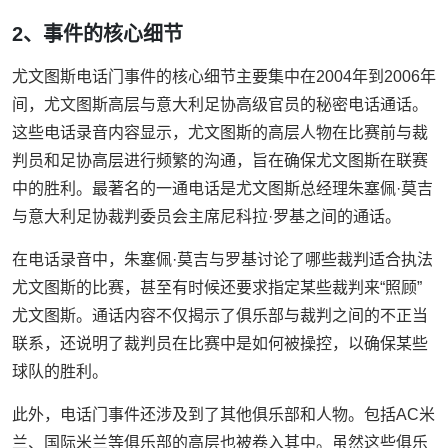
2、事件的核心细节
尤文图斯电话门事件的核心细节主要集中在2004年到2006年
间，尤文图斯高层与意大利足协高级官员的秘密电话通话。
这些电话录音内容显示，尤文图斯的高层人物在比赛前与裁
判员和足协高层进行频繁的沟通，旨在确保尤文图斯在联赛
中的胜利。最著名的一通电话是尤文图斯总经理朱塞佩·莫吉
与意大利足协裁判委员会主席尼科拉·罗基之间的通话。
在电话录音中，朱塞佩·莫吉与罗基讨论了哪些裁判适合执法
尤文图斯的比赛，甚至有时候还要求指定某些裁判来“照顾”
尤文图斯。通话内容不仅揭示了俱乐部与裁判之间的不正当
联系，还说明了裁判员在比赛中是如何被操控，以确保某些
球队的胜利。
此外，电话门事件还涉及到了其他俱乐部和人物。包括AC米
兰、国际米兰等俱乐部的高层也被卷入其中。虽然这些俱乐