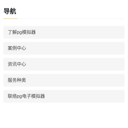
导航
了解pg模拟器
案例中心
资讯中心
服务种类
联络pg电子模拟器