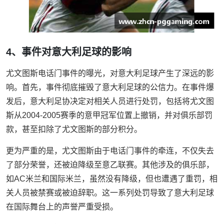
4、事件对意大利足球的影响
尤文图斯电话门事件的曝光，对意大利足球产生了深远的影
响。首先，事件彻底摧毁了意大利足球的公信力。在事件爆
发后，意大利足协决定对相关人员进行处罚，包括将尤文图
斯从2004-2005赛季的意甲冠军位置上撤销，并对俱乐部罚
款，甚至扣除了尤文图斯的部分积分。
更为严重的是，尤文图斯由于电话门事件的牵连，不仅失去
了部分荣誉，还被迫降级至意乙联赛。其他涉及的俱乐部，
如AC米兰和国际米兰，虽然没有降级，但也遭遇了重罚，相
关人员被禁赛或被迫辞职。这一系列处罚导致了意大利足球
在国际舞台上的声誉严重受损。