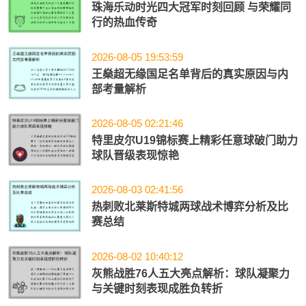
珠海乐动时光四大冠军时刻回顾 与荣耀同
行的热血传奇
2026-08-05 19:53:59
王燊超无缘国足名单背后的真实原因与内
部考量解析
2026-08-05 02:21:46
特里皮尔U19锦标赛上精彩任意球破门助力
球队晋级表现惊艳
2026-08-03 02:41:56
热刺败北莱斯特城两球战术博弈分析及比
赛总结
2026-08-02 10:40:12
灰熊战胜76人五大亮点解析：球队凝聚力
与关键时刻表现成胜负转折