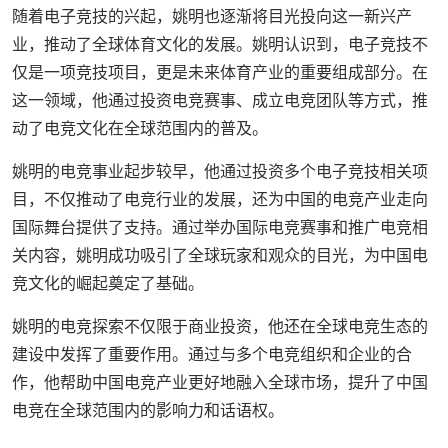
随着电子竞技的兴起，姚明也逐渐将目光投向这一新兴产
业，推动了全球体育文化的发展。姚明认识到，电子竞技不
仅是一项竞技项目，更是未来体育产业的重要组成部分。在
这一领域，他通过投资电竞赛事、成立电竞团队等方式，推
动了电竞文化在全球范围内的普及。
姚明的电竞事业起步较早，他通过投资多个电子竞技相关项
目，不仅推动了电竞行业的发展，还为中国的电竞产业走向
国际舞台提供了支持。通过举办国际电竞赛事和推广电竞相
关内容，姚明成功吸引了全球玩家和观众的目光，为中国电
竞文化的崛起奠定了基础。
姚明的电竞探索不仅限于商业投资，他还在全球电竞生态的
建设中发挥了重要作用。通过与多个电竞组织和企业的合
作，他帮助中国电竞产业更好地融入全球市场，提升了中国
电竞在全球范围内的影响力和话语权。