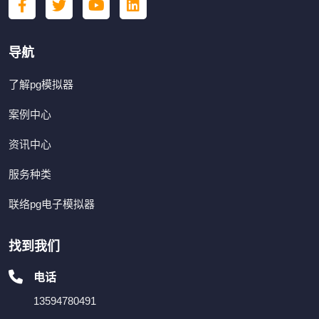
导航
了解pg模拟器
案例中心
资讯中心
服务种类
联络pg电子模拟器
找到我们
电话
13594780491