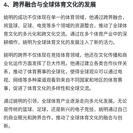
4、跨界融合与全球体育文化的发展
姚明的成功不仅体现在单一的体育领域，他通过跨界融合，
将篮球、足球、电竞等多个领域的资源整合，推动了全球体
育文化的多元化和跨文化交流。通过在多个体育产业中的深
耕细作，姚明为全球体育文化的发展注入了新的活力。
姚明的跨界不仅体现在竞技体育领域，他还在文化传播和商
业化运作方面发挥了巨大作用。他通过建立各类合作伙伴关
系，推动了体育赛事的全球化，使得全球观众可以通过电
视、网络等多种渠道观看到来自不同国家和地区的体育赛
事，促进了体育文化的多样性和全球交流。
通过姚明的引领，全球体育产业逐渐走向多元化发展。无论
是传统的篮球、足球，还是新兴的电子竞技，姚明通过自己
的商业眼光和跨界合作，推动了全球体育文化的融合与创
新。