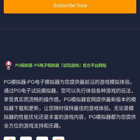
Subscribe Now
PG模拟器-PG电子模拟器为您提供最前沿的游戏模拟体验。
通过PG电子试玩模拟器，您可以先行体验各种游戏的玩法，
享受真实而流畅的操作感。PG模拟器官网提供最新版本的模
拟器下载和更新，让您随时保持最佳的游戏体验。无论是模
拟器的性能优化还是丰富的游戏内容，PG模拟器都为您提供
全方位的游戏支持和乐趣。