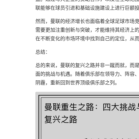
联能够在球员引进和基础设施建设上进行巨额
然而，曼联的经济增长也面临着全球足球市场
需要更加注重创新与突破，才能维持其经济上
在不断变化的市场环境中找到自己的定位，从
总结：
总的来说，曼联的复兴之路并非一蹴而就，而
面的挑战与机遇。随着俱乐部在领导力、阵容
阴霾，重新回到世界顶级俱乐部之列。