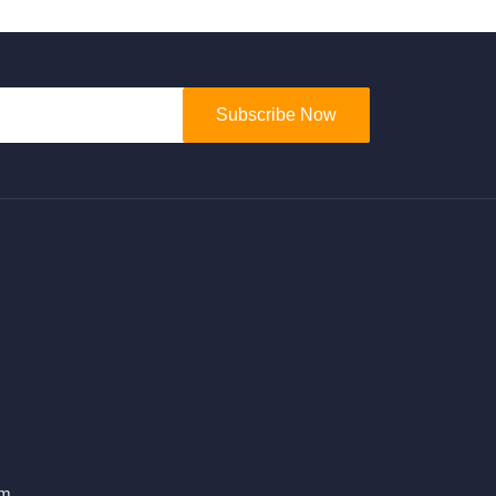
Subscribe Now
om