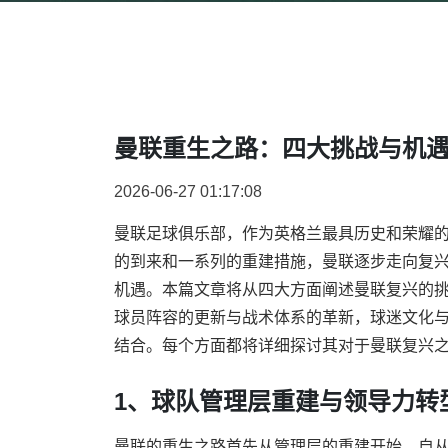
曼联重生之路：四大挑战与机
2026-06-27 01:17:08
曼联足球俱乐部，作为英格兰最具历史和荣耀
的到来和一系列的重建措施，曼联逐步走向复
机遇。本篇文章将从四大方面阐述曼联复兴的
球员阵容的更新与战术体系的革新，球迷文化
结合。每个方面都将详细探讨其对于曼联复兴
1、球队管理层重建与领导力转
曼联的重生之路首先从管理层的重建开始。自从