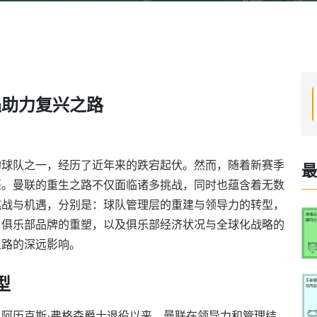
遇助力复兴之路
的球队之一，经历了近年来的跌宕起伏。然而，随着新赛季
最
兴。曼联的重生之路不仅面临诸多挑战，同时也蕴含着无数
挑战与机遇，分别是：球队管理层的重建与领导力的转型，
与俱乐部品牌的重塑，以及俱乐部经济状况与全球化战略的
之路的深远影响。
型
阿历克斯·弗格森爵士退役以来，曼联在领导力和管理结