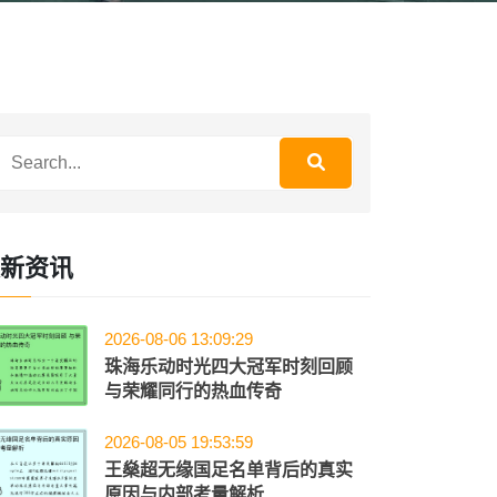
新资讯
2026-08-06 13:09:29
珠海乐动时光四大冠军时刻回顾
与荣耀同行的热血传奇
2026-08-05 19:53:59
王燊超无缘国足名单背后的真实
原因与内部考量解析