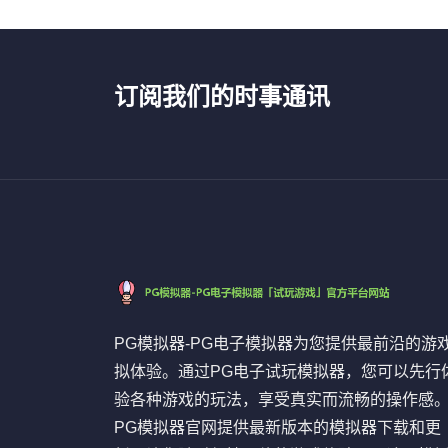
订阅我们的时事通讯
PG模拟器-PG电子模拟器为您提供最前沿的游
拟体验。通过PG电子试玩模拟器，您可以先行
验各种游戏的玩法，享受真实而流畅的操作感
PG模拟器官网提供最新版本的模拟器下载和更