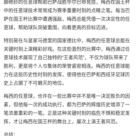
脚绝妙的任意球帮助巴萨战胜毕尔巴鄂竞技，梅西在国王杯
中的任意球技术常常成为赛季重要时刻的点睛之笔。每当巴
萨在国王杯比赛中遭遇强敌，梅西总能凭借一次决定性的任
意球，帮助球队突破重围，向着更高的目标迈进。
特别是在与皇家马德里的国家德比中，梅西的任意球总能在
关键时刻上演精彩好戏。在这些激烈的比赛中，梅西通过任
意球技术展现了自己独特的“王者风范”，不仅为球队带来了
胜利，更是将个人与集体的荣誉紧密相连。梅西的任意球能
力在这些历史性时刻的发挥，使得他在巴萨和西班牙足球历
史上占据了不可磨灭的地位。
梅西的任意球，也许在一些比赛中并不是唯一决定胜负的因
素，但他每一次的成功执行，都为巴萨的辉煌历史增添了一
笔浓墨重彩的一笔。正是这种关键时刻的临危不惧和稳定发
挥，才让梅西在国王杯的舞台上，屡次上演王者风范。
总结：