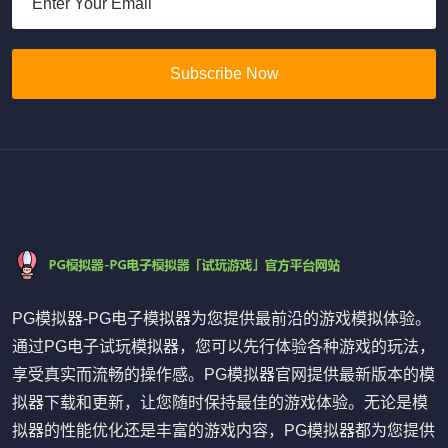
Subscribe Now
PG模拟器-PG电子模拟器为您提供最前沿的游戏模拟体验。
通过PG电子试玩模拟器，您可以先行体验各种游戏的玩法，
享受真实而流畅的操作感。PG模拟器官网提供最新版本的模
拟器下载和更新，让您随时保持最佳的游戏体验。无论是模
拟器的性能优化还是丰富的游戏内容，PG模拟器都为您提供