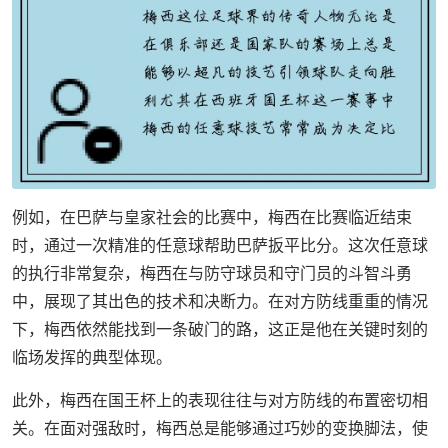
例如，在巴萨与皇家社会的比赛中，梅西在比赛临近结束
时，通过一次精准的任意球帮助巴萨扳平比分。这次任意球
的执行非常复杂，梅西在与防守球员和守门员的斗智斗勇
中，展现了其出色的技术和决断力。在对方防线重重的情况
下，梅西依然能找到一条破门的路，这正是他在关键时刻的
临场发挥的典型体现。
此外，梅西在国王杯上的表现往往与对方防线的布置密切相
关。在面对强敌时，梅西总是能够通过巧妙的变换脚法，使