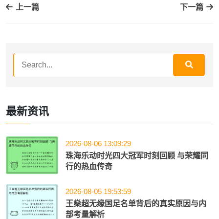
上一篇
下一篇
最新资讯
2026-08-06 13:09:29
珠海乐动时光四大冠军时刻回顾 与荣耀同
行的热血传奇
2026-08-05 19:53:59
王燊超无缘国足名单背后的真实原因与内
部考量解析