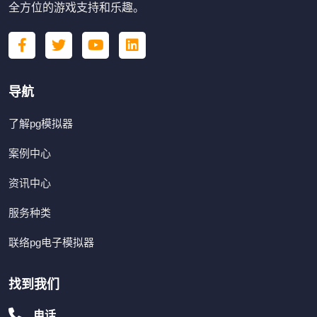
全方位的游戏支持和乐趣。
导航
了解pg模拟器
案例中心
资讯中心
服务种类
联络pg电子模拟器
找到我们
电话