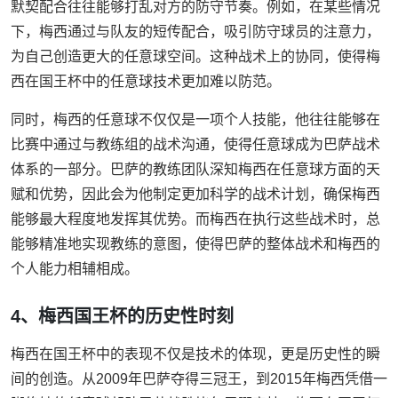
默契配合往往能够打乱对方的防守节奏。例如，在某些情况
下，梅西通过与队友的短传配合，吸引防守球员的注意力，
为自己创造更大的任意球空间。这种战术上的协同，使得梅
西在国王杯中的任意球技术更加难以防范。
同时，梅西的任意球不仅仅是一项个人技能，他往往能够在
比赛中通过与教练组的战术沟通，使得任意球成为巴萨战术
体系的一部分。巴萨的教练团队深知梅西在任意球方面的天
赋和优势，因此会为他制定更加科学的战术计划，确保梅西
能够最大程度地发挥其优势。而梅西在执行这些战术时，总
能够精准地实现教练的意图，使得巴萨的整体战术和梅西的
个人能力相辅相成。
4、梅西国王杯的历史性时刻
梅西在国王杯中的表现不仅是技术的体现，更是历史性的瞬
间的创造。从2009年巴萨夺得三冠王，到2015年梅西凭借一