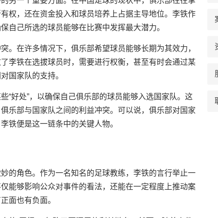
件的另一个重要方面。在中国足球的现状中，俱乐部往往掌
所有权，还在资金投入和球员培养上占据主导地位。李铁作
确保自己所选的球员能够在比赛中发挥最大潜力。
冲突。在许多情况下，俱乐部希望球员能够长期为其效力，
致了李铁在选拔球员时，需要进行权衡，甚至有时会通过某
们对国家队的支持。
些“好处”，以确保自己俱乐部的球员能够入选国家队。这
了俱乐部与国家队之间的利益冲突。可以说，俱乐部对国家
，李铁便是这一链条中的关键人物。
微妙的角色。作为一名知名的足球教练，李铁的言行举止一
不仅能够影响公众对事件的看法，还能在一定程度上推动案
有正面也有负面。