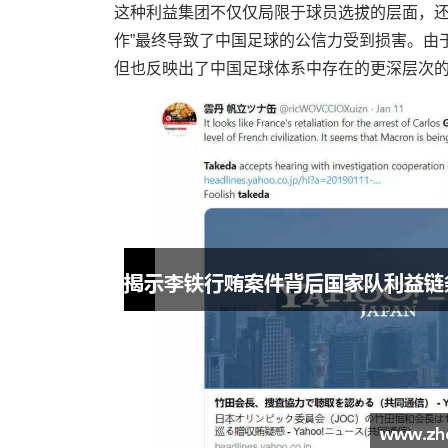
这种利益集团不仅仅局限于球员选拔的层面，还
作”最终导致了中国足球的公信力受到损害。由
但也反映出了中国足球体系中存在的更深层次