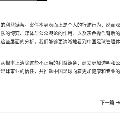
杂的利益链条。案件本身表面上是个人的行贿行为，然而深
家队的博弈、媒体与公众舆论的作用、以及灰色操作背后的
过这些层面的分析，我们能够更清晰地看到中国足球管理体
须从根本上清除这些不正当的利益链条，建立更加透明和公
对足球事业的信任，并推动中国足球向着更加健康和专业的
下一篇