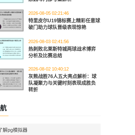
2026-08-05 02:21:46
特里皮尔U19锦标赛上精彩任意球
破门助力球队晋级表现惊艳
2026-08-03 02:41:56
热刺败北莱斯特城两球战术博弈
分析及比赛总结
2026-08-02 10:40:12
灰熊战胜76人五大亮点解析：球
队凝聚力与关键时刻表现成胜负
转折
航
了解pg模拟器