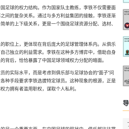
中国足球的权力结构。作为国家队主教练，李铁不仅需要面
部之间的复杂关系。通过与多方利益集团的接触，李铁逐渐
个简单的上下级关系，更是一个围绕足球资源分配、选材、
人的职位上，更体现在背后庞大的足球管理体系内。从俱乐
有自己独立的利益需求。李铁在这种多方博弈中，借助自身
换的背后，恰恰暴露了中国足球领域权力分配的暗面。
员的实际水平，而是考虑到俱乐部与足球协会的“面子”问
过各种手段要求李铁选拔特定球员。这种现象的根源，正是
别权力拥有者滥用职权，谋取个人私利。
导