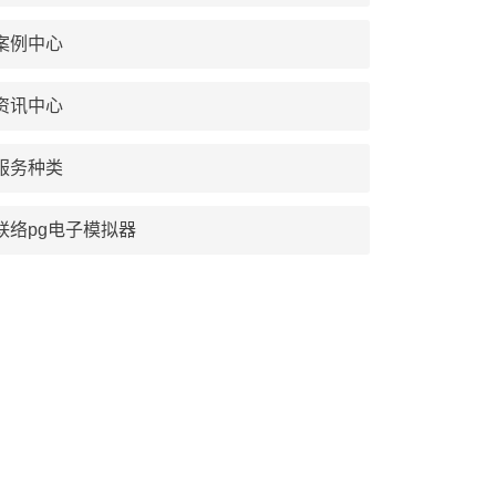
案例中心
资讯中心
服务种类
联络pg电子模拟器