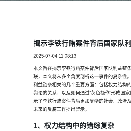
揭示李铁行贿案件背后国家队
2025-07-04 11:08:13
本文旨在揭示李铁行贿案件背后国家队利益链
联，本文将从多个角度剖析这一事件的复杂性
利益链条相关的几个重要方面：包括权力结构
舆论的关系，以及如何通过“灰色操作”形成国
示了李铁行贿案件背后更加复杂的社会、政治
未来的反腐工作提出警示。
1、权力结构中的错综复杂