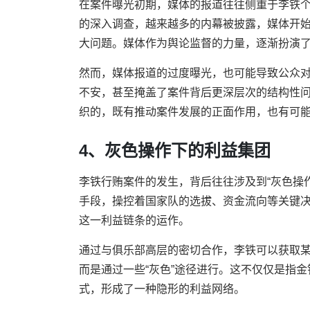
在案件曝光初期，媒体的报道往往侧重于李铁个
的深入调查，越来越多的内幕被披露，媒体开
大问题。媒体作为舆论监督的力量，逐渐扮演
然而，媒体报道的过度曝光，也可能导致公众
不安，甚至掩盖了案件背后更深层次的结构性
织的，既有推动案件发展的正面作用，也有可
4、灰色操作下的利益集团
李铁行贿案件的发生，背后往往涉及到“灰色操
手段，操控着国家队的选拔、资金流向等关键
这一利益链条的运作。
通过与俱乐部高层的密切合作，李铁可以获取
而是通过一些“灰色”途径进行。这不仅仅是指金
式，形成了一种隐形的利益网络。