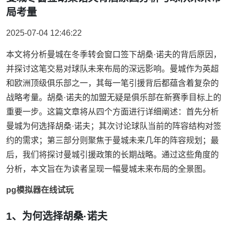
局考量
2025-07-04 12:46:22
本文将分析曼城在冬季转会窗口签下胡桑·诺夫的背后原因，
并探讨这笔交易对球队未来布局的深远影响。曼城作为英超
和欧洲顶级俱乐部之一，其每一笔引援背后都蕴含着复杂的
战略考量。胡桑·诺夫的加盟无疑是俱乐部在新赛季目标上的
重要一步。这篇文章将从四个方面进行详细阐述：首先分析
曼城为何选择胡桑·诺夫；其次讨论球队当前的阵容结构对签
约的需求；第三部分则聚焦于曼城未来几年的阵容规划；最
后，我们将探讨曼城引援政策的长期战略。通过这些角度的
分析，本文旨在为读者呈现一幅曼城未来布局的全景图。
pg模拟器在线试玩
1、为何选择胡桑·诺夫