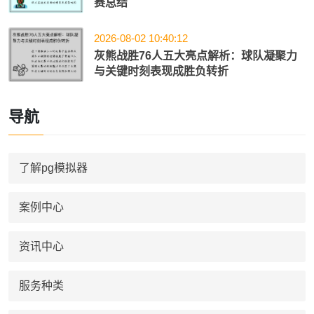
赛总结
2026-08-02 10:40:12
灰熊战胜76人五大亮点解析：球队凝聚力
与关键时刻表现成胜负转折
导航
了解pg模拟器
案例中心
资讯中心
服务种类