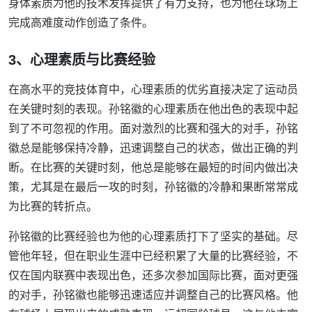
身体素质为他的技术发挥提供了有力支持，也为他在球场上
完成高难度动作创造了条件。
3、心理素质与比赛经验
在高水平的竞技体育中，心理素质的优劣直接决定了运动员
在关键时刻的表现。孙铭徽的心理素质在他出色的表现中起
到了不可忽视的作用。面对激烈的比赛和强大的对手，孙铭
徽总是能够保持冷静，迅速调整自己的状态，做出正确的判
断。在比赛的关键时刻，他总是能够在最短的时间内做出决
策，尤其是在最后一攻的时刻，孙铭徽的冷静和果断常常成
为比赛的转折点。
孙铭徽的比赛经验也为他的心理素质打下了坚实的基础。尽
管他年轻，但在职业生涯中已经积累了大量的比赛经验，不
仅在国内联赛中表现出色，还多次参加国际比赛，面对更强
的对手，孙铭徽也能够迅速适应并调整自己的比赛风格。他