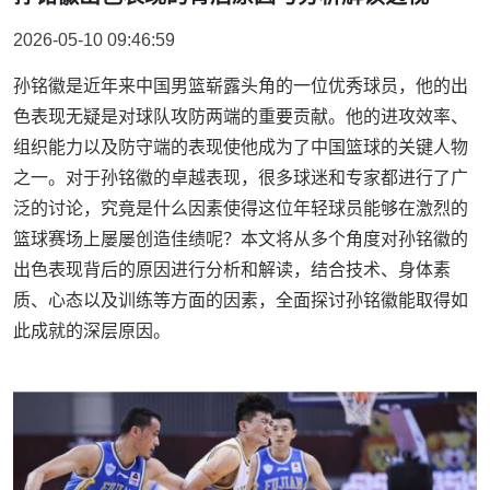
2026-05-10 09:46:59
孙铭徽是近年来中国男篮崭露头角的一位优秀球员，他的出
色表现无疑是对球队攻防两端的重要贡献。他的进攻效率、
组织能力以及防守端的表现使他成为了中国篮球的关键人物
之一。对于孙铭徽的卓越表现，很多球迷和专家都进行了广
泛的讨论，究竟是什么因素使得这位年轻球员能够在激烈的
篮球赛场上屡屡创造佳绩呢？本文将从多个角度对孙铭徽的
出色表现背后的原因进行分析和解读，结合技术、身体素
质、心态以及训练等方面的因素，全面探讨孙铭徽能取得如
此成就的深层原因。