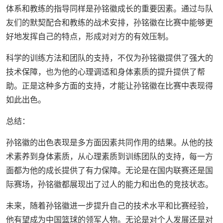
体系和教练的指导同样是孙铭徽成长的重要因素。通过与队
友们的默契配合和教练的战术安排，孙铭徽在比赛中能够更
好地发挥自己的特点，形成对对方的有效压制。
科学的训练方法和团队的支持，不仅为孙铭徽提供了强大的
技术保障，也为他的心理调适和身体素质的提升提供了帮
助。正是这种多方面的支持，才能让孙铭徽在比赛中表现得
如此出色。
总结：
孙铭徽的出色表现是多方面因素共同作用的结果。从他的技
术素养到身体素质，从心理素质到训练团队的支持，每一方
面都为他的成长提供了有力保障。无论是在国内联赛还是国
际赛场，孙铭徽都展现出了过人的能力和出色的竞技状态。
未来，随着孙铭徽进一步提升自己的技术水平和比赛经验，
他有望成为中国篮球的领军人物。无论是对个人发展还是对