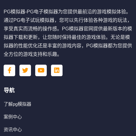
PG模拟器-PG电子模拟器为您提供最前沿的游戏模拟体验。
通过PG电子试玩模拟器，您可以先行体验各种游戏的玩法，
享受真实而流畅的操作感。PG模拟器官网提供最新版本的模
拟器下载和更新，让您随时保持最佳的游戏体验。无论是模
拟器的性能优化还是丰富的游戏内容，PG模拟器都为您提供
全方位的游戏支持和乐趣。
导航
了解pg模拟器
案例中心
资讯中心