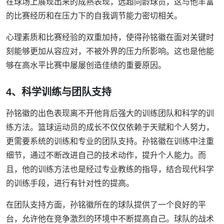
在球场上展现出来的成熟表现，远超同龄球员，这与他丰富
的比赛经历和在压力下的自我调节能力密切相关。
心理素质和比赛经验的双重加持，使得孙铭徽在面对关键时
刻能够更加从容应对，不被外界的压力所影响。这也是他能
够在高水平比赛中屡屡创造佳绩的重要原因。
4、科学训练与团队支持
孙铭徽的出色表现离不开他背后强大的训练团队和科学的训
练方法。篮球运动员的成长不仅仅依赖于天赋和个人努力，
更需要系统的训练和专业的团队支持。孙铭徽在训练中注重
细节，通过不断改进自己的技术动作，提升个人能力。而
且，他的训练方法也是经过专业教练的指导，结合现代科学
的训练手段，进行有针对性的提高。
在团队支持方面，孙铭徽所在的球队提供了一个良好的平
台，允许他在竞争激烈的环境中不断提高自己。球队的战术