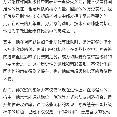
孙兴慜在韩国超级杯中的表现一直备受关注，他不仅是韩国
足球的象征，也是球队的核心力量。回顾他的历史表现，我
们可以看到他在多次超级杯对决中都发挥了至关重要的作
用。在过去的几年里，孙兴慜的速度、技术和进球能力都让
他成为了韩国超级杯比赛中的亮点之一。
其中，他在对阵劲敌如全北现代等球队时，常常能够凭借个
人技术突破防线，创造出得分机会。在某些场次中，孙兴慜
的进球直接影响了比赛的走势，成为球队最终赢得超级杯的
重要因素之一。这些历史性的进球和精彩表现，不仅让他在
国内外的声誉得到了提升，也让他成为超级杯比赛的象征性
人物。
然而，孙兴慜的影响力不仅仅体现在进球上。在与强队的对
抗中，他常常能通过跑位、传球等方式为队友创造机会，提
升整体进攻效率。通过这些无私的表现，孙兴慜在韩国超级
杯中的角色，已经不仅仅是一个“得分手”，更是全队的发动