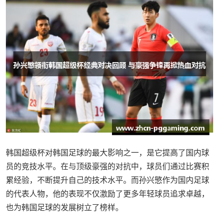
韩国超级杯对韩国足球的最大影响之一，是它提高了国内球
员的竞技水平。在与顶级豪强的对抗中，球员们通过比赛积
累经验，不断提升自己的技术水平。而孙兴慜作为国内足球
的代表人物，他的表现不仅激励了更多年轻球员追求卓越，
也为韩国足球的发展树立了榜样。