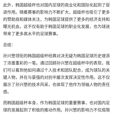
此外，韩国超级杯也对国内足球的商业化和国际化起到了促
进作用。随着赛事的影响力不断扩大，超级杯也吸引了更多
的赞助商和媒体关注，为韩国足球提供了更多的经济支持和
曝光机会。这不仅有助于韩国足球的职业化发展，也为球迷
带来了更多高水平的足球赛事。
总结：
孙兴慜领衔的韩国超级杯经典对决无疑为韩国足球历史增添
了浓墨重彩的一笔。通过回顾孙兴慜在超级杯中的表现，我
们可以看到他如何通过个人技术和团队配合，成为球队的关
键人物，并在与豪强的对抗中屡次发挥决定性作用。这不仅
展示了孙兴慜的技术风采，也体现了他作为领袖人物的责任
感。
而韩国超级杯本身，作为韩国足球的重要赛事，也对国内足
球的发展起到了积极的推动作用。孙兴慜的影响力不仅局限